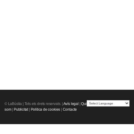
© LaBústia |
Tots els drets reservats.
|
Avís legal
|
Qui
som
|
Publicitat
|
Politica de cookies
|
Contacte