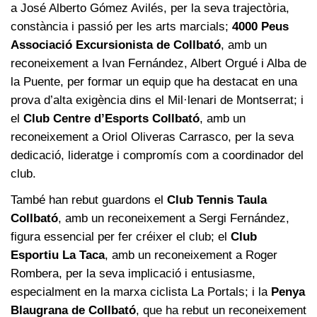
a José Alberto Gómez Avilés, per la seva trajectòria,
constància i passió per les arts marcials;
4000 Peus
Associació Excursionista de Collbató
, amb un
reconeixement a Ivan Fernández, Albert Orgué i Alba de
la Puente, per formar un equip que ha destacat en una
prova d’alta exigència dins el Mil·lenari de Montserrat; i
el
Club Centre d’Esports Collbató
, amb un
reconeixement a Oriol Oliveras Carrasco, per la seva
dedicació, lideratge i compromís com a coordinador del
club.
També han rebut guardons el
Club Tennis Taula
Collbató
, amb un reconeixement a Sergi Fernández,
figura essencial per fer créixer el club; el
Club
Esportiu La Taca
, amb un reconeixement a Roger
Rombera, per la seva implicació i entusiasme,
especialment en la marxa ciclista La Portals; i la
Penya
Blaugrana de Collbató
, que ha rebut un reconeixement