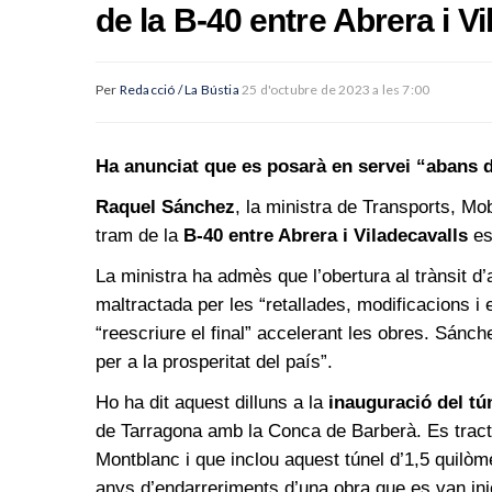
de la B-40 entre Abrera i V
Per
Redacció / La Bústia
25 d'octubre de 2023 a les 7:00
Ha anunciat que es posarà en servei “abans 
Raquel Sánchez
, la ministra de Transports, Mob
tram de la
B-40 entre Abrera i Viladecavalls
es
La ministra ha admès que l’obertura al trànsit d
maltractada per les “retallades, modificacions i 
“reescriure el final” accelerant les obres. Sánc
per a la prosperitat del país”.
Ho ha dit aquest dilluns a la
inauguració del tún
de Tarragona amb la Conca de Barberà. Es tracta
Montblanc i que inclou aquest túnel d’1,5 quilòme
anys d’endarreriments d’una obra que es van inic