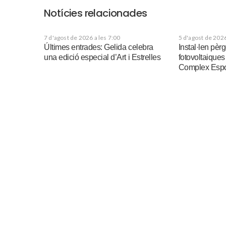
Notícies relacionades
7 d'agost de 2026 a les 7:00
5 d'agost de 2026
Últimes entrades: Gelida celebra
Instal·len pè
una edició especial d’Art i Estrelles
fotovoltaiques
Complex Espor