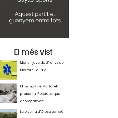
El més vist
Mor un jove de 21 anys de
Martorell a Tírig
L’Hospital de Martorell
presenta ‘Petjades que
acompanyen’
La piscina d’Olesa també