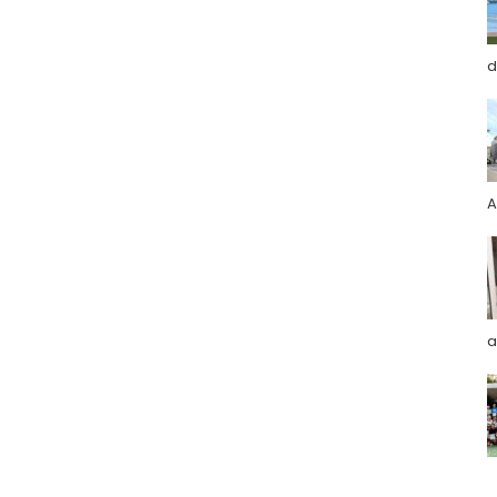
d
A
a