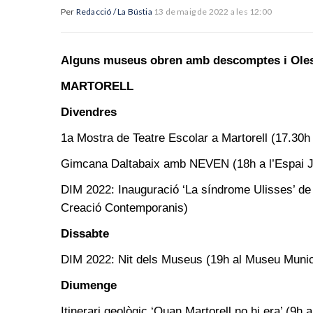
Per
Redacció / La Bústia
13 de maig de 2022 a les 12:00
Alguns museus obren amb descomptes i Oles
MARTORELL
Divendres
1a Mostra de Teatre Escolar a Martorell (17.30h a
Gimcana Daltabaix amb NEVEN (18h a l’Espai J
DIM 2022: Inauguració ‘La síndrome Ulisses’ de 
Creació Contemporanis)
Dissabte
DIM 2022: Nit dels Museus (19h al Museu Munic
Diumenge
Itinerari geològic ‘Quan Martorell no hi era’ (9h