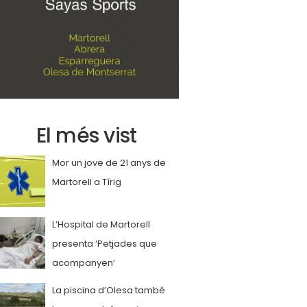
El més vist
Mor un jove de 21 anys de
Martorell a Tírig
L’Hospital de Martorell
presenta ‘Petjades que
acompanyen’
La piscina d’Olesa també