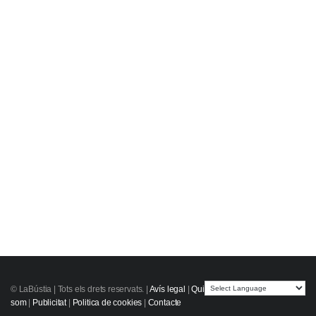
© LaBústia |
Tots els drets reservats.
|
Avís legal
|
Qui
som
|
Publicitat
|
Politica de cookies
|
Contacte