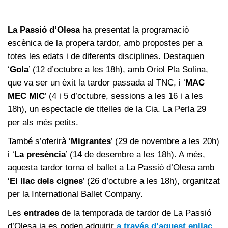
La Passió d’Olesa
ha presentat la programació
escènica de la propera tardor, amb propostes per a
totes les edats i de diferents disciplines. Destaquen
‘
Gola
’ (12 d’octubre a les 18h), amb Oriol Pla Solina,
que va ser un èxit la tardor passada al TNC, i ‘
MAC
MEC MIC
’ (4 i 5 d’octubre, sessions a les 16 i a les
18h), un espectacle de titelles de la Cia. La Perla 29
per als més petits.
També s’oferirà ‘
Migrantes
’ (29 de novembre a les 20h)
i ‘
La presència
’ (14 de desembre a les 18h). A més,
aquesta tardor torna el ballet a La Passió d’Olesa amb
‘
El llac dels cignes
’ (26 d’octubre a les 18h), organitzat
per la International Ballet Company.
Les
entrades
de la temporada de tardor de La Passió
d’Olesa ja es poden adquirir
a través d’aquest enllaç
.