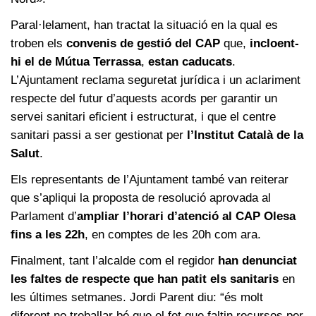
Paral·lelament, han tractat la situació en la qual es
troben els
convenis de gestió del CAP
que,
incloent-
hi el de Mútua Terrassa
,
estan caducats
.
L’Ajuntament reclama seguretat jurídica i un aclariment
respecte del futur d’aquests acords per garantir un
servei sanitari eficient i estructurat, i que el centre
sanitari passi a ser gestionat per
l’Institut Català de la
Salut
.
Els representants de l’Ajuntament també van reiterar
que s’apliqui la proposta de resolució aprovada al
Parlament d’
ampliar l’horari d’atenció al CAP Olesa
fins a les 22h
, en comptes de les 20h com ara.
Finalment, tant l’alcalde com el regidor
han denunciat
les faltes de respecte que han patit els sanitaris
en
les últimes setmanes. Jordi Parent diu: “és molt
diferent no treballar bé que el fet que faltin recursos per