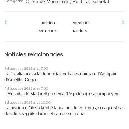
Categoria:
Olesa de Montserrat
,
Política
,
Societat
NOTÍCIA
SEGÜENT
ANTERIOR
NOTÍCIA
Notícies relacionades
5 d'agost de 2026 a les 7:00
La fiscalia arxiva la denúncia contra les obres de l’Agroparc
d’Ametller Origen
4 d'agost de 2026 a les 7:00
L’Hospital de Martorell presenta ‘Petjades que acompanyen’
3 d'agost de 2026 a les 10:00
La piscina d’Olesa també tanca per defecacions, en aquest cas
dos dies seguits durant el cap de setmana