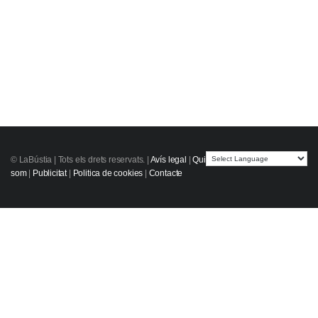
© LaBústia |
Tots els drets reservats.
|
Avís legal
|
Qui
som
|
Publicitat
|
Politica de cookies
|
Contacte