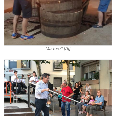
Martorell [Aj]