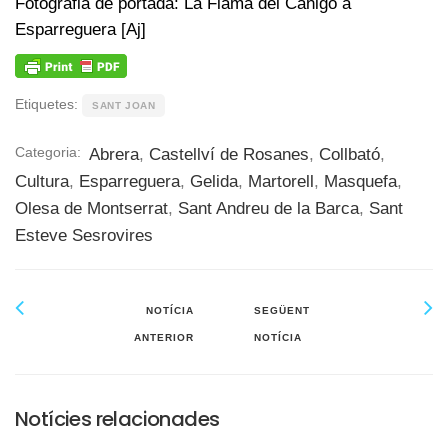
Fotografia de portada: La Flama del Canigó a
Esparreguera [Aj]
Etiquetes:
SANT JOAN
Categoria:
Abrera
,
Castellví de Rosanes
,
Collbató
,
Cultura
,
Esparreguera
,
Gelida
,
Martorell
,
Masquefa
,
Olesa de Montserrat
,
Sant Andreu de la Barca
,
Sant
Esteve Sesrovires
NOTÍCIA
SEGÜENT
ANTERIOR
NOTÍCIA
Notícies relacionades