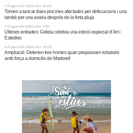
7 d'agost de 2026 a les 10:00
Tornen a tancar dues piscines afectades per defecacions i una
també per una avaria després de la forta pluja
7 d'agost de 2026 a les 7:00
Últimes entrades: Gelida celebra una edició especial d’Art i
Estrelles
6 d'agost de 2026 a les 19:00
Ampliació: Detenen tres homes quan preparaven robatoris
amb força a domicilis de Martorell