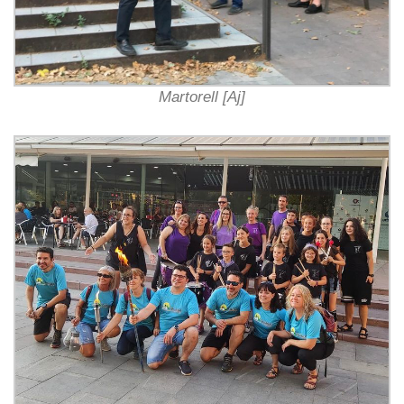
Martorell [Aj]