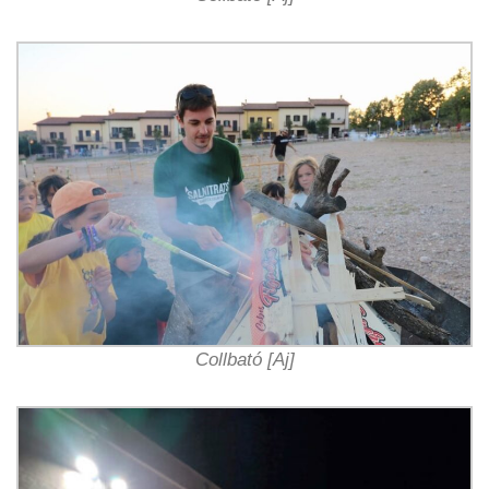
Collbató [Aj]