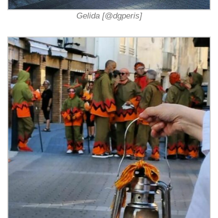
Gelida [@dgperis]