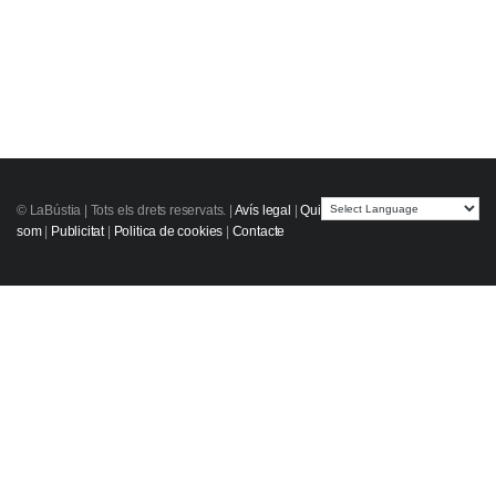
© LaBústia |
Tots els drets reservats.
|
Avís legal
|
Qui
som
|
Publicitat
|
Politica de cookies
|
Contacte