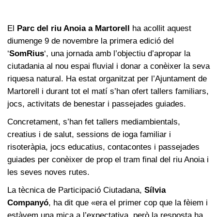
El
Parc del riu Anoia a Martorell
ha acollit aquest
diumenge 9 de novembre la primera edició del
‘
SomRius
‘, una jornada amb l’objectiu d’apropar la
ciutadania al nou espai fluvial i donar a conèixer la seva
riquesa natural. Ha estat organitzat per l’Ajuntament de
Martorell i durant tot el matí s’han ofert tallers familiars,
jocs, activitats de benestar i passejades guiades.
Concretament, s’han fet tallers mediambientals,
creatius i de salut, sessions de ioga familiar i
risoteràpia, jocs educatius, contacontes i passejades
guiades per conèixer de prop el tram final del riu Anoia i
les seves noves rutes.
La tècnica de Participació Ciutadana,
Sílvia
Companyó
, ha dit que «era el primer cop que la fèiem i
estàvem una mica a l’expectativa, però la resposta ha