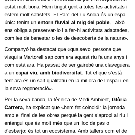
estat molt bona. Hem tingut gent a totes les activitats i
estem molt satisfets. El Parc del riu Anoia és un espai
únic: tenim un
entorn fluvial al mig del poble
, i això
ens obliga a preservar-lo i a fer-hi activitats adaptades,
com les de benestar o les de descoberta de la natura».
Companyó ha destacat que «qualsevol persona que
visqui a Martorell sap com era aquest riu fa uns anys i
com està ara. Ha passat de ser gairebé una claveguera
a un
espai viu, amb biodiversitat
. Tot el que s’està
fent ara és un salt qualitatiu en la millora de l’espai i en
la seva regeneració».
Per la seva banda, la tècnica de Medi Ambient,
Glòria
Carrera
, ha explicat que «hem fet coincidir la jornada
amb el final de les obres perquè la gent s’apropi al riu i
entengui que és molt més que un lloc de pas o
d’esbarjo: és tot un ecosistema. Amb tallers com el de