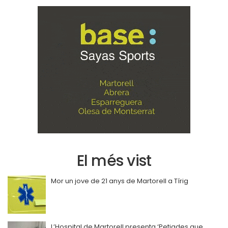
El més vist
Mor un jove de 21 anys de Martorell a Tírig
L’Hospital de Martorell presenta ‘Petjades que