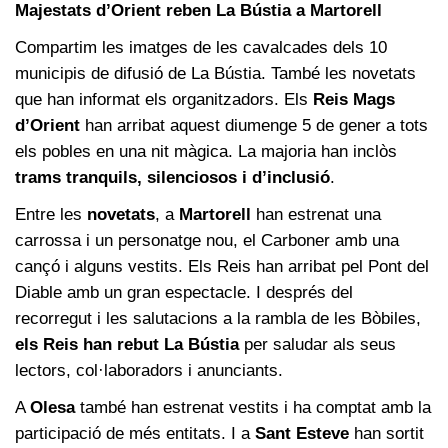
Majestats d’Orient reben La Bústia a Martorell
Compartim les imatges de les cavalcades dels 10
municipis de difusió de La Bústia. També les novetats
que han informat els organitzadors. Els
Reis Mags
d’Orient
han arribat aquest diumenge 5 de gener a tots
els pobles en una nit màgica. La majoria han inclòs
trams tranquils, silenciosos i d’inclusió
.
Entre les
novetats
, a
Martorell
han estrenat una
carrossa i un personatge nou, el Carboner amb una
cançó i alguns vestits. Els Reis han arribat pel Pont del
Diable amb un gran espectacle. I després del
recorregut i les salutacions a la rambla de les Bòbiles,
els Reis han rebut La Bústia
per saludar als seus
lectors, col·laboradors i anunciants.
A
Olesa
també han estrenat vestits i ha comptat amb la
participació de més entitats. I a
Sant Esteve
han sortit