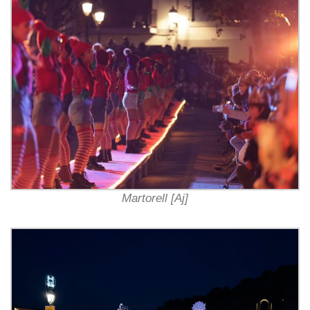
Martorell [Aj]