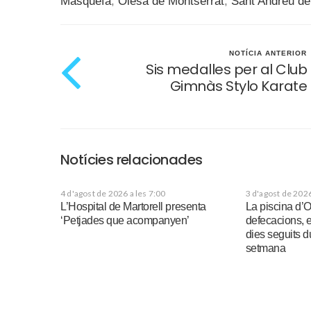
Masquefa
,
Olesa de Montserrat
,
Sant Andreu de
NOTÍCIA ANTERIOR
Sis medalles per al Club
Gimnàs Stylo Karate
Notícies relacionades
4 d'agost de 2026 a les 7:00
3 d'agost de 2026
L’Hospital de Martorell presenta
La piscina d’
‘Petjades que acompanyen’
defecacions, 
dies seguits d
setmana