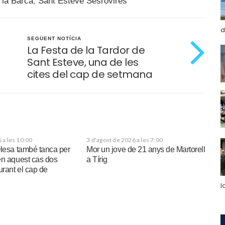
 la Barca
,
Sant Esteve Sesrovires
d
SEGÜENT NOTÍCIA
La Festa de la Tardor de
Sant Esteve, una de les
cites del cap de setmana
 a les 10:00
3 d'agost de 2026 a les 7:00
Olesa també tanca per
Mor un jove de 21 anys de Martorell
en aquest cas dos
a Tírig
urant el cap de
l