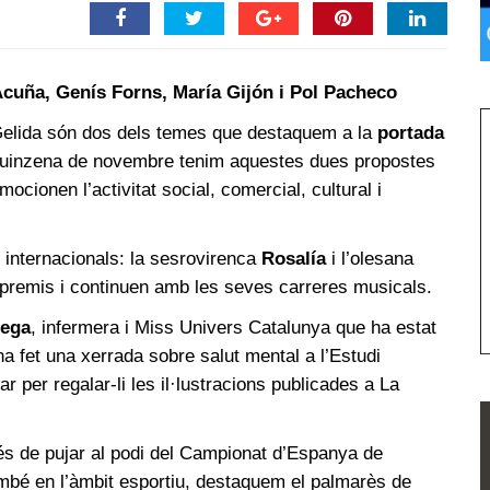
 Acuña, Genís Forns, María Gijón i Pol Pacheco
elida són dos dels temes que destaquem a la
portada
 quinzena de novembre tenim aquestes dues propostes
cionen l’activitat social, comercial, cultural i
 internacionals: la sesrovirenca
Rosalía
i l’olesana
premis i continuen amb les seves carreres musicals.
tega
, infermera i Miss Univers Catalunya que ha estat
ha fet una xerrada sobre salut mental a l’Estudi
r per regalar-li les il·lustracions publicades a La
és de pujar al podi del Campionat d’Espanya de
bé en l’àmbit esportiu, destaquem el palmarès de