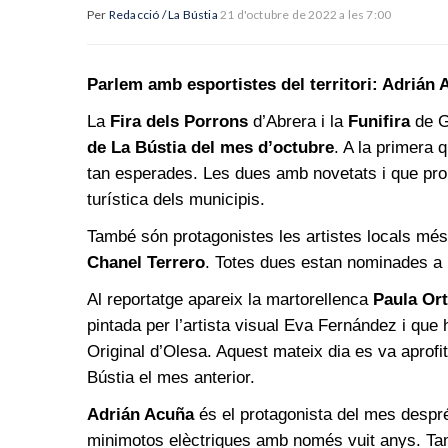
Per
Redacció / La Bústia
21 d'octubre de 2022 a les 7:00
Parlem amb esportistes del territori: Adrián
La
Fira dels Porrons
d’Abrera i la
Funifira
de G
de La Bústia del mes d’octubre
. A la primera
tan esperades. Les dues amb novetats i que promo
turística dels municipis.
També són protagonistes les artistes locals més
Chanel Terrero
. Totes dues estan nominades a 
Al reportatge apareix la martorellenca
Paula Or
pintada per l’artista visual Eva Fernández i que 
Original d’Olesa. Aquest mateix dia es va aprofita
Bústia el mes anterior.
Adrián Acuña
és el protagonista del mes despr
minimotos elèctriques amb només vuit anys. Tam