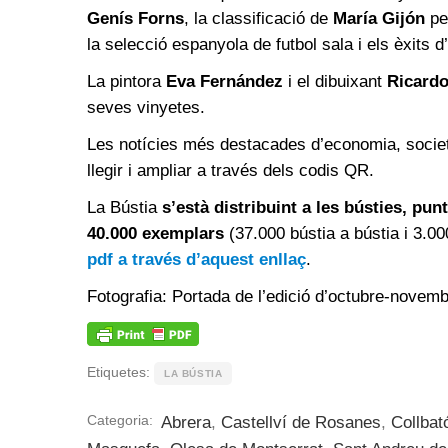
Genís Forns
, la classificació de
María Gijón
pe
la selecció espanyola de futbol sala i els èxits d
La pintora
Eva Fernández
i el dibuixant
Ricardo
seves vinyetes.
Les notícies més destacades d’economia, societa
llegir i ampliar a través dels codis QR.
La Bústia
s’està distribuint a les bústies, pu
40.000 exemplars
(37.000 bústia a bústia i 3.00
pdf a través d’aquest enllaç
.
Fotografia: Portada de l’edició d’octubre-novemb
Etiquetes:
LA BÚSTIA
Categoria:
Abrera
,
Castellví de Rosanes
,
Collbat