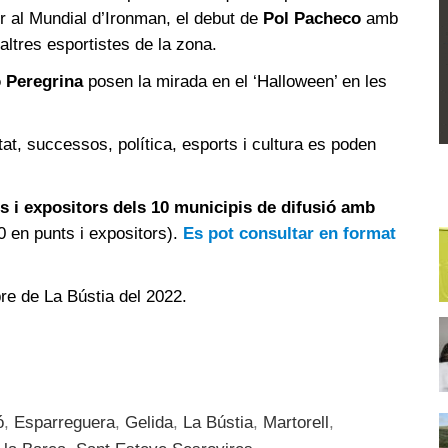
r al Mundial d’Ironman, el debut de
Pol Pacheco
amb
’altres esportistes de la zona.
 Peregrina
posen la mirada en el ‘Halloween’ en les
t, successos, política, esports i cultura es poden
nts i expositors dels 10 municipis de difusió amb
0 en punts i expositors).
Es pot consultar en format
re de La Bústia del 2022.
ó
,
Esparreguera
,
Gelida
,
La Bústia
,
Martorell
,