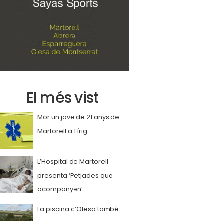
El més vist
Mor un jove de 21 anys de
Martorell a Tírig
L’Hospital de Martorell
presenta ‘Petjades que
acompanyen’
La piscina d’Olesa també