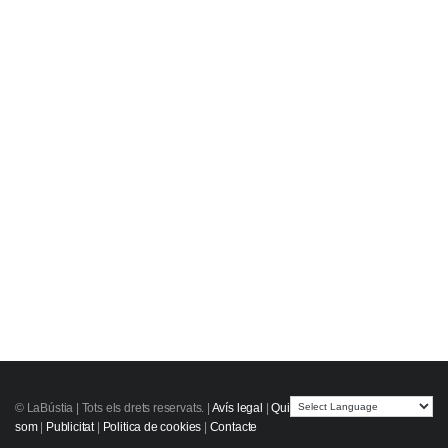
© LaBústia |
Tots els drets reservats.
|
Avís legal
|
Qui
som
|
Publicitat
|
Politica de cookies
|
Contacte