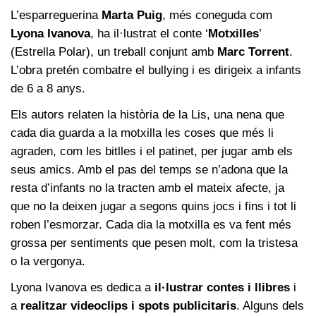
L’esparreguerina
Marta Puig
, més coneguda com
Lyona Ivanova
, ha il·lustrat el conte ‘
Motxilles
’
(Estrella Polar), un treball conjunt amb
Marc Torrent
.
L’obra pretén combatre el bullying i es dirigeix a infants
de 6 a 8 anys.
Els autors relaten la història de la Lis, una nena que
cada dia guarda a la motxilla les coses que més li
agraden, com les bitlles i el patinet, per jugar amb els
seus amics. Amb el pas del temps se n’adona que la
resta d’infants no la tracten amb el mateix afecte, ja
que no la deixen jugar a segons quins jocs i fins i tot li
roben l’esmorzar. Cada dia la motxilla es va fent més
grossa per sentiments que pesen molt, com la tristesa
o la vergonya.
Lyona Ivanova es dedica a
il·lustrar contes i llibres
i
a
realitzar videoclips i spots publicitaris
. Alguns dels