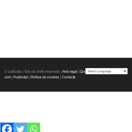
© LaBústia |
Tots els drets reservats.
|
Avís legal
|
Qui
som
|
Publicitat
|
Politica de cookies
|
Contacte