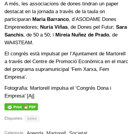
A més, les associacions de dones tindran un paper
destacat en la jornada a través de la taula on
participaran
Maria Barranco
, d’ASODAME Dones
Emprenedores;
Nuria Viñas
, de Dones pel Futur;
Sara
Sanchis
, de 50 a 50; i
Mireia Nuñez de Prado
, de
WA4STEAM.
El congrés està impulsat per l’Ajuntament de Martorell
a través del Centre de Promoció Econòmica en el marc
del programa supramunicipal ‘Fem Xarxa, Fem
Empresa’.
Fotografia: Martorell impulsa el ‘Congrés Dona i
Empresa’ [Aj]
Etiquetes:
DONA
Categoria:
Agenda
,
Martorell
,
Societat