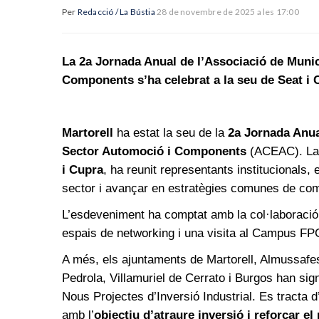
Per
Redacció / La Bústia
28 de novembre de 2025 a les 17:00
La 2a Jornada Anual de l’Associació de Muni
Components s’ha celebrat a la seu de Seat i 
Martorell
ha estat la seu de la
2a Jornada Anua
Sector Automoció i Components
(ACEAC). La 
i Cupra
, ha reunit representants institucionals, 
sector i avançar en estratègies comunes de compe
L’esdeveniment ha comptat amb la col·laboraci
espais de networking i una visita al Campus FP
A més, els ajuntaments de Martorell, Almussafes
Pedrola, Villamuriel de Cerrato i Burgos han sign
Nous Projectes d’Inversió Industrial. Es tracta d
amb l’
objectiu d’atraure inversió i reforçar e