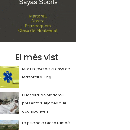
El més vist
Mor un jove de 21 anys de
Martorell a Tírig
L’Hospital de Martorell
presenta ‘Petjades que
acompanyen’
La piscina d’Olesa també