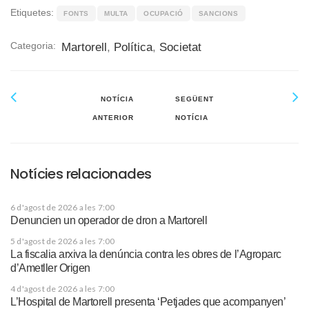
Etiquetes:
FONTS
MULTA
OCUPACIÓ
SANCIONS
Categoria:
Martorell
,
Política
,
Societat
NOTÍCIA
SEGÜENT
ANTERIOR
NOTÍCIA
Notícies relacionades
6 d'agost de 2026 a les 7:00
Denuncien un operador de dron a Martorell
5 d'agost de 2026 a les 7:00
La fiscalia arxiva la denúncia contra les obres de l’Agroparc
d’Ametller Origen
4 d'agost de 2026 a les 7:00
L’Hospital de Martorell presenta ‘Petjades que acompanyen’