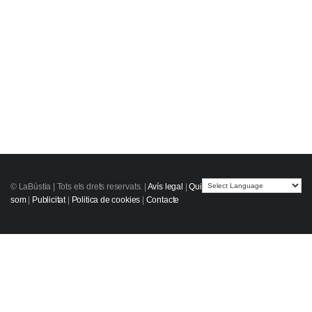
© LaBústia |
Tots els drets reservats.
|
Avís legal
|
Qui
som
|
Publicitat
|
Politica de cookies
|
Contacte