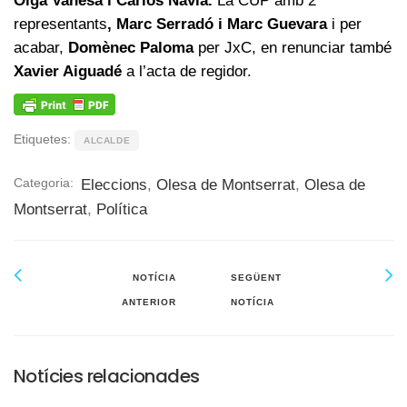
Olga Vanesa i Carlos Navia.
La CUP amb 2
representants
, Marc Serradó i Marc Guevara
i per
acabar,
Domènec Paloma
per JxC,
en renunciar també
Xavier Aiguadé
a l’acta de regidor.
Etiquetes:
ALCALDE
Categoria:
Eleccions
,
Olesa de Montserrat
,
Olesa de
Montserrat
,
Política
NOTÍCIA
SEGÜENT
ANTERIOR
NOTÍCIA
Notícies relacionades