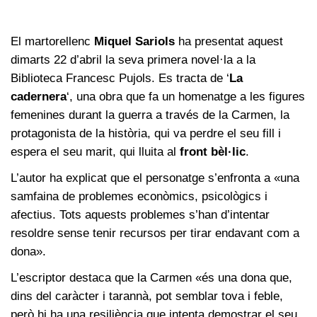
El martorellenc
Miquel Sariols
ha presentat aquest
dimarts 22 d’abril la seva primera novel·la a la
Biblioteca Francesc Pujols. Es tracta de ‘
La
cadernera
‘, una obra que fa un homenatge a les figures
femenines durant la guerra a través de la Carmen, la
protagonista de la història, qui va perdre el seu fill i
espera el seu marit, qui lluita al
front bèl·lic
.
L’autor ha explicat que el personatge s’enfronta a «una
samfaina de problemes econòmics, psicològics i
afectius. Tots aquests problemes s’han d’intentar
resoldre sense tenir recursos per tirar endavant com a
dona».
L’escriptor destaca que la Carmen «és una dona que,
dins del caràcter i tarannà, pot semblar tova i feble,
però hi ha una resiliència que intenta demostrar el seu