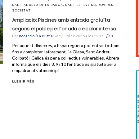
SANT ANDREU DE LA BARCA
,
SANT ESTEVE SESROVIRES
,
SOCIETAT
Ampliació: Piscines amb entrada gratuïta
segons el poble per l’onada de calor intensa
Per
Redacció / La Bústia
8 de juliol de 2026 a les 11:15
0
Per aquest dimecres, a Esparreguera pot entrar tothom
fins a completar l’aforament, i a Olesa, Sant Andreu,
Collbató i Gelida és per a col·lectius vulnerables. Abrera
informa que els dies 8, 9 i 10 l’entrada és gratuïta per a
empadronats al municipi
LLEGIR MÉS