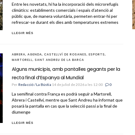
Entre les novetats, hi ha la incorporació dels microrefugis
climàtics: establiments comercials i espais d’atenció al
públic que, de manera voluntària, permeten entrar-hi per
refrescar-se durant els dies amb temperatures extremes
LLEGIR MÉS
ABRERA
,
AGENDA
,
CASTELLVÍ DE ROSANES
,
ESPORTS
,
MARTORELL
,
SANT ANDREU DE LA BARCA
Alguns municipis, amb pantalles gegants per la
recta final d’Espanya al Mundial
Per
Redacció / La Bústia
14 de juliol de 2026 a les 12:00
0
La semifinal contra França es podrà seguir a Martorell,
Abrera i Castellví, mentre que Sant Andreu ha informat que
posarà la pantalla en cas que la selecció passi a la final de
diumenge
LLEGIR MÉS