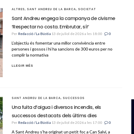
ALTRES
,
SANT ANDREU DE LA BARCA
,
SOCIETAT
Sant Andreu engega la campanya de civisme
‘Respectar no costa. Embrutar, sí!’
Per
Redacció / La Bústia
13 de juliol de 2026 a les 18:00
0
L’objectiu és fomentar una millor convivència entre
persones i gossos i hi ha sancions de 300 euros per no
complir la normativa
LLEGIR MÉS
SANT ANDREU DE LA BARCA
,
SUCCESSOS
Una fuita d’aigua i diversos incendis, els
successos destacats dels últims dies
Per
Redacció / La Bústia
13 de juliol de 2026 a les 17:00
0
A Sant Andreu s’ha originat un petit foc a Can Salvi, a