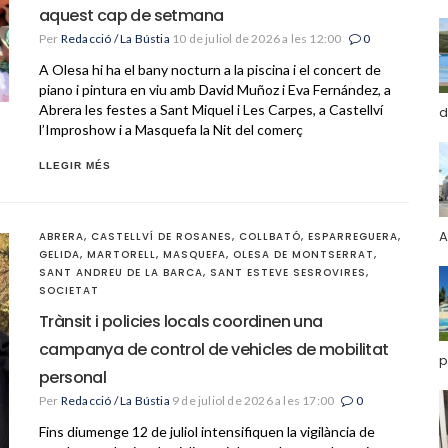
aquest cap de setmana
Per
Redacció / La Bústia
10 de juliol de 2026 a les 12:00
0
A Olesa hi ha el bany nocturn a la piscina i el concert de
piano i pintura en viu amb David Muñoz i Eva Fernández, a
Abrera les festes a Sant Miquel i Les Carpes, a Castellví
d
l’Improshow i a Masquefa la Nit del comerç
LLEGIR MÉS
A
ABRERA
,
CASTELLVÍ DE ROSANES
,
COLLBATÓ
,
ESPARREGUERA
,
GELIDA
,
MARTORELL
,
MASQUEFA
,
OLESA DE MONTSERRAT
,
SANT ANDREU DE LA BARCA
,
SANT ESTEVE SESROVIRES
,
SOCIETAT
Trànsit i policies locals coordinen una
campanya de control de vehicles de mobilitat
p
personal
Per
Redacció / La Bústia
9 de juliol de 2026 a les 17:00
0
Fins diumenge 12 de juliol intensifiquen la vigilància de