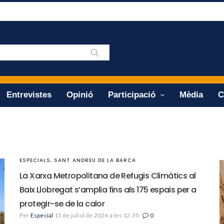
Entrevistes
Opinió
Participació
Mèdia
C
ESPECIALS
,
SANT ANDREU DE LA BARCA
La Xarxa Metropolitana de Refugis Climàtics al
Baix Llobregat s’amplia fins als 175 espais per a
protegir-se de la calor
Per
Especial
15 de juliol de 2026 a les 12:30
0