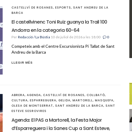
CASTELLVÍ DE ROSANES
,
ESPORTS
,
SANT ANDREU DE LA
BARCA
El castellvinenc Toni Ruiz guanya la Trail 100
Andorra en la categoria 60-64
Per
Redacció / La Bústia
10 de juliol de 2026 a les 18:00
0
Competeix amb el Centre Excursionista Pi Tallat de Sant
Andreu de la Barca
LLEGIR MÉS
ABRERA
,
AGENDA
,
CASTELLVÍ DE ROSANES
,
COLLBATÓ
,
CULTURA
,
ESPARREGUERA
,
GELIDA
,
MARTORELL
,
MASQUEFA
,
OLESA DE MONTSERRAT
,
SANT ANDREU DE LA BARCA
,
SANT
ESTEVE SESROVIRES
Agenda: El PAS a Martorell, la Festa Major
d’Esparreguera i la Sanes Cup a Sant Esteve,