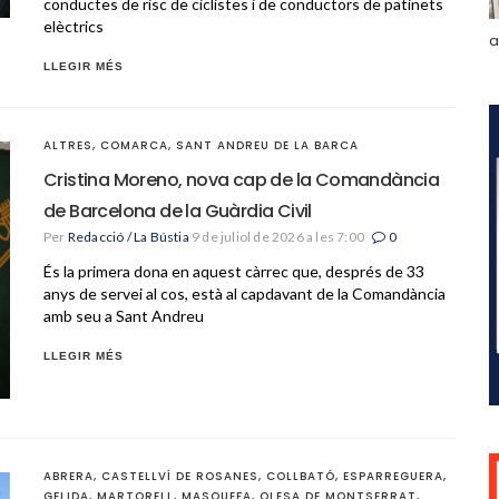
conductes de risc de ciclistes i de conductors de patinets
elèctrics
a
LLEGIR MÉS
ALTRES
,
COMARCA
,
SANT ANDREU DE LA BARCA
Cristina Moreno, nova cap de la Comandància
de Barcelona de la Guàrdia Civil
Per
Redacció / La Bústia
9 de juliol de 2026 a les 7:00
0
És la primera dona en aquest càrrec que, després de 33
anys de servei al cos, està al capdavant de la Comandància
amb seu a Sant Andreu
LLEGIR MÉS
ABRERA
,
CASTELLVÍ DE ROSANES
,
COLLBATÓ
,
ESPARREGUERA
,
GELIDA
,
MARTORELL
,
MASQUEFA
,
OLESA DE MONTSERRAT
,