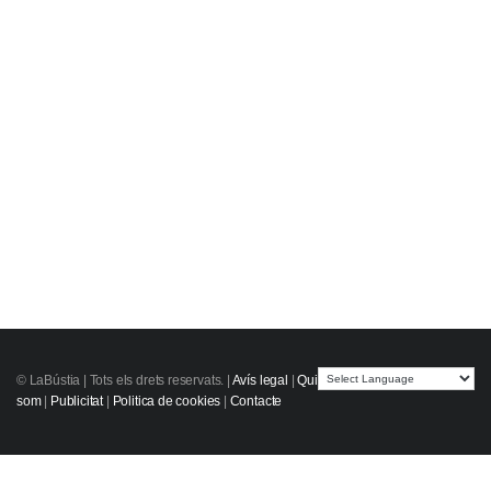
© LaBústia |
Tots els drets reservats.
|
Avís legal
|
Qui
som
|
Publicitat
|
Politica de cookies
|
Contacte