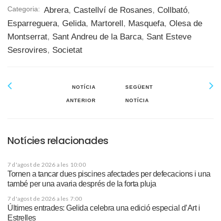
Categoria:
Abrera
,
Castellví de Rosanes
,
Collbató
,
Esparreguera
,
Gelida
,
Martorell
,
Masquefa
,
Olesa de
Montserrat
,
Sant Andreu de la Barca
,
Sant Esteve
Sesrovires
,
Societat
NOTÍCIA
SEGÜENT
ANTERIOR
NOTÍCIA
Notícies relacionades
7 d'agost de 2026 a les 10:00
Tornen a tancar dues piscines afectades per defecacions i una
també per una avaria després de la forta pluja
7 d'agost de 2026 a les 7:00
Últimes entrades: Gelida celebra una edició especial d’Art i
Estrelles