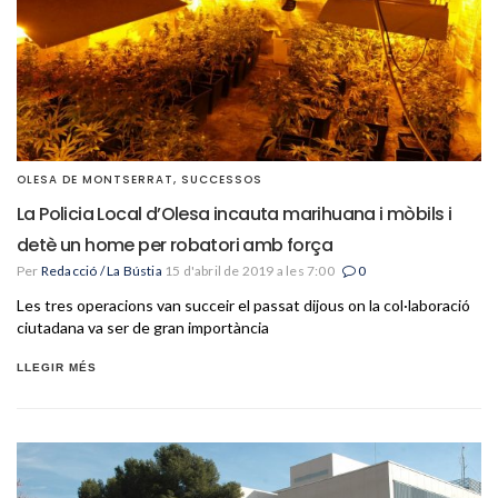
OLESA DE MONTSERRAT
,
SUCCESSOS
La Policia Local d’Olesa incauta marihuana i mòbils i
detè un home per robatori amb força
Per
Redacció / La Bústia
15 d'abril de 2019 a les 7:00
0
Les tres operacions van succeir el passat dijous on la col·laboració
ciutadana va ser de gran importància
LLEGIR MÉS