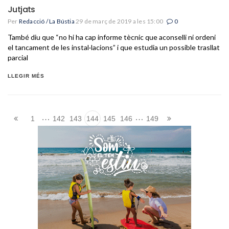
Jutjats
Per
Redacció / La Bústia
29 de març de 2019 a les 15:00
0
També diu que “no hi ha cap informe tècnic que aconselli ni ordeni
el tancament de les instal·lacions” i que estudia un possible trasllat
parcial
LLEGIR MÉS
…
…
1
142
143
144
145
146
149