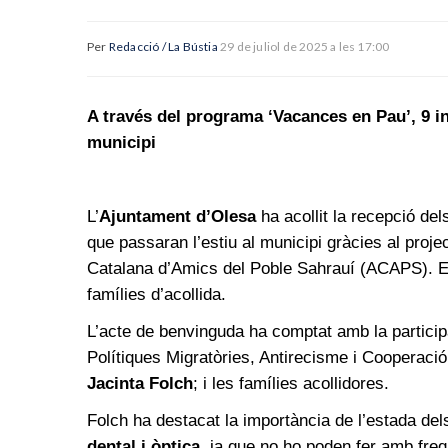
Per
Redacció / La Bústia
29 de juliol de 2025 a les 17:00
A través del programa ‘Vacances en Pau’, 9 in
municipi
L’
Ajuntament d’Olesa
ha acollit la recepció del
que passaran l’estiu al municipi gràcies al projec
Catalana d’Amics del Poble Sahrauí (ACAPS). E
famílies d’acollida.
L’acte de benvinguda ha comptat amb la participa
Polítiques Migratòries, Antirecisme i Cooperaci
Jacinta Folch
; i les famílies acollidores.
Folch ha destacat la importància de l’estada del
dental i òptica
, ja que no ho poden fer amb freq