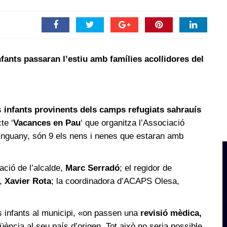
fants passaran l’estiu amb famílies acollidores del
s
infants provinents dels camps refugiats sahrauís
te ‘
Vacances en Pau
‘ que organitza l’Associació
nguany, són 9 els nens i nenes que estaran amb
ció de l’alcalde,
Marc Serradó
; el regidor de
ó,
Xavier Rota
; la coordinadora d’ACAPS Olesa,
s infants al municipi, «on passen una
revisió mèdica,
üència al seu país d’origen. Tot això no seria possible