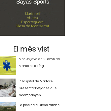
El més vist
Mor un jove de 21 anys de
Martorell a Tírig
L’Hospital de Martorell
presenta ‘Petjades que
acompanyen’
La piscina d’Olesa també