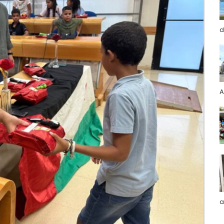
d
A
a