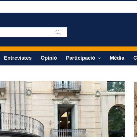
Entrevistes
Opinió
Participació
Mèdia
C