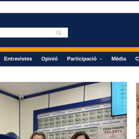
Entrevistes
Opinió
Participació
Mèdia
C