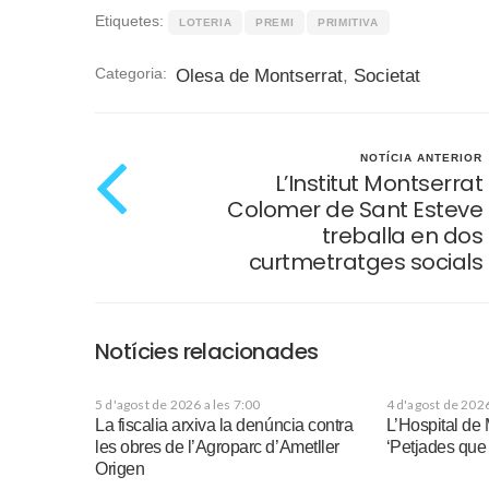
Etiquetes:
LOTERIA
PREMI
PRIMITIVA
Categoria:
Olesa de Montserrat
,
Societat
NOTÍCIA ANTERIOR
L’Institut Montserrat
Colomer de Sant Esteve
treballa en dos
curtmetratges socials
Notícies relacionades
5 d'agost de 2026 a les 7:00
4 d'agost de 2026
La fiscalia arxiva la denúncia contra
L’Hospital de 
les obres de l’Agroparc d’Ametller
‘Petjades qu
Origen