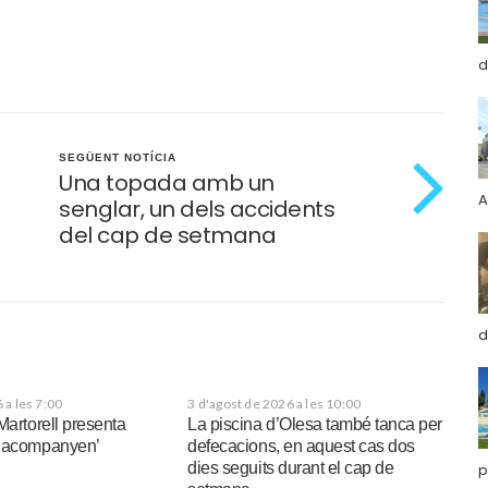
d
SEGÜENT NOTÍCIA
Una topada amb un
A
senglar, un dels accidents
del cap de setmana
d
 a les 7:00
3 d'agost de 2026 a les 10:00
Martorell presenta
La piscina d’Olesa també tanca per
e acompanyen’
defecacions, en aquest cas dos
dies seguits durant el cap de
p