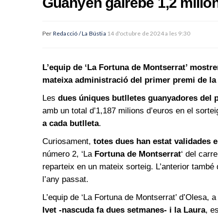
Guanyen gairebé 1,2 milio
Per
Redacció / La Bústia
14 d'octubre de 2024 a les 9:30
L’equip de ‘La Fortuna de Montserrat’ mostren 
mateixa administració del primer premi de la 
Les
dues úniques butlletes guanyadores del p
amb un total d’1,187 milions d’euros en el sorte
a cada butlleta
.
Curiosament,
totes dues han estat validades 
número 2, ‘La
Fortuna de Montserrat
‘ del car
reparteix en un mateix sorteig. L’anterior també 
l’any passat.
L’equip de ‘La Fortuna de Montserrat’ d’Olesa, a 
Ivet -nascuda fa dues setmanes- i la Laura
, e