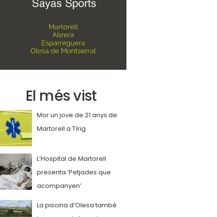
El més vist
Mor un jove de 21 anys de
Martorell a Tírig
L’Hospital de Martorell
presenta ‘Petjades que
acompanyen’
La piscina d’Olesa també