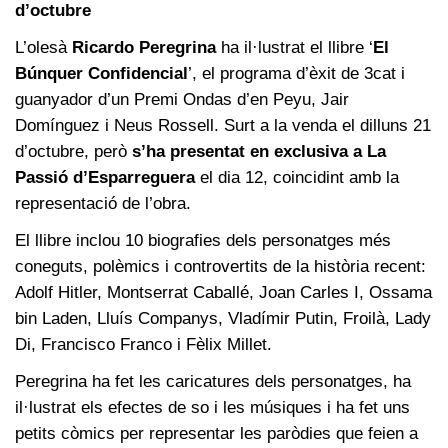
d’octubre
L’olesà
Ricardo Peregrina
ha il·lustrat el llibre ‘
El
Búnquer Confidencial
’, el programa d’èxit de 3cat i
guanyador d’un Premi Ondas d’en Peyu, Jair
Domínguez i Neus Rossell. Surt a la venda el dilluns 21
d’octubre, però
s’ha presentat en exclusiva a La
Passió d’Esparreguera
el dia 12, coincidint amb la
representació de l’obra.
El llibre inclou 10 biografies dels personatges més
coneguts, polèmics i controvertits de la història recent:
Adolf Hitler, Montserrat Caballé, Joan Carles I, Ossama
bin Laden, Lluís Companys, Vladímir Putin, Froilà, Lady
Di, Francisco Franco i Fèlix Millet.
Peregrina ha fet les caricatures dels personatges, ha
il·lustrat els efectes de so i les músiques i ha fet uns
petits còmics per representar les paròdies que feien a