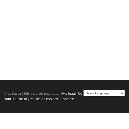
© LaBústia |
Tots els drets reservats.
|
Avís legal
|
Qui
som
|
Publicitat
|
Politica de cookies
|
Contacte