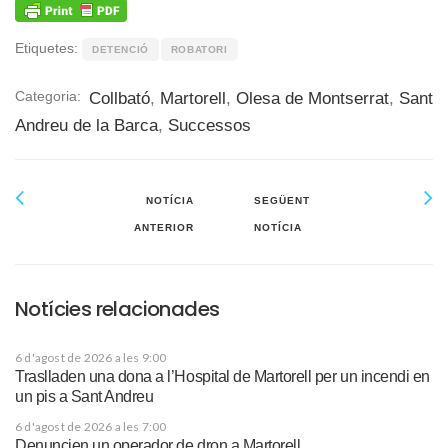
Etiquetes:
DETENCIÓ
ROBATORI
Categoria:
Collbató
,
Martorell
,
Olesa de Montserrat
,
Sant
Andreu de la Barca
,
Successos
NOTÍCIA
SEGÜENT
ANTERIOR
NOTÍCIA
Notícies relacionades
6 d'agost de 2026 a les 9:00
Traslladen una dona a l’Hospital de Martorell per un incendi en
un pis a Sant Andreu
6 d'agost de 2026 a les 7:00
Denuncien un operador de dron a Martorell