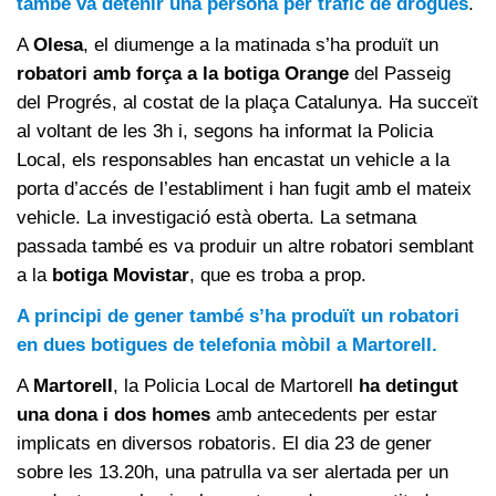
també va detenir una persona per tràfic de drogues
.
A
Olesa
, el diumenge a la matinada s’ha produït un
robatori amb força a la botiga Orange
del Passeig
del Progrés, al costat de la plaça Catalunya. Ha succeït
al voltant de les 3h i, segons ha informat la Policia
Local, els responsables han encastat un vehicle a la
porta d’accés de l’establiment i han fugit amb el mateix
vehicle. La investigació està oberta. La setmana
passada també es va produir un altre robatori semblant
a la
botiga Movistar
, que es troba a prop.
A principi de gener també s’ha produït un robatori
en dues botigues de telefonia mòbil a Martorell.
A
Martorell
, la Policia Local de Martorell
ha detingut
una dona i dos homes
amb antecedents per estar
implicats en diversos robatoris. El dia 23 de gener
sobre les 13.20h, una patrulla va ser alertada per un