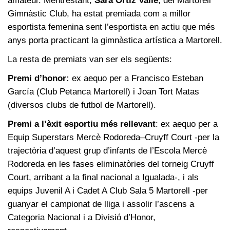
amateur. Mentrestant,
Sara Ortiz Valle
, del Martorell
Gimnàstic Club, ha estat premiada com a millor
esportista femenina sent l’esportista en actiu que més
anys porta practicant la gimnàstica artística a Martorell.
La resta de premiats van ser els següents:
Premi d’honor:
ex aequo per a Francisco Esteban
García (Club Petanca Martorell) i Joan Tort Matas
(diversos clubs de futbol de Martorell).
Premi a l’èxit esportiu més rellevant
: ex aequo per a
Equip Superstars Mercè Rodoreda–Cruyff Court -per la
trajectòria d’aquest grup d’infants de l’Escola Mercè
Rodoreda en les fases eliminatòries del torneig Cruyff
Court, arribant a la final nacional a Igualada-, i als
equips Juvenil A i Cadet A Club Sala 5 Martorell -per
guanyar el campionat de lliga i assolir l’ascens a
Categoria Nacional i a Divisió d’Honor,