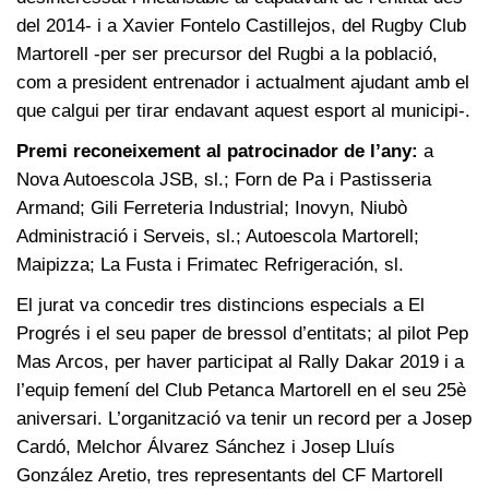
del 2014- i a Xavier Fontelo Castillejos, del Rugby Club
Martorell -per ser precursor del Rugbi a la població,
com a president entrenador i actualment ajudant amb el
que calgui per tirar endavant aquest esport al municipi-.
Premi reconeixement al patrocinador de l’any:
a
Nova Autoescola JSB, sl.; Forn de Pa i Pastisseria
Armand; Gili Ferreteria Industrial; Inovyn, Niubò
Administració i Serveis, sl.; Autoescola Martorell;
Maipizza; La Fusta i Frimatec Refrigeración, sl.
El jurat va concedir tres distincions especials a El
Progrés i el seu paper de bressol d’entitats; al pilot Pep
Mas Arcos, per haver participat al Rally Dakar 2019 i a
l’equip femení del Club Petanca Martorell en el seu 25è
aniversari. L’organització va tenir un record per a Josep
Cardó, Melchor Álvarez Sánchez i Josep Lluís
González Aretio, tres representants del CF Martorell