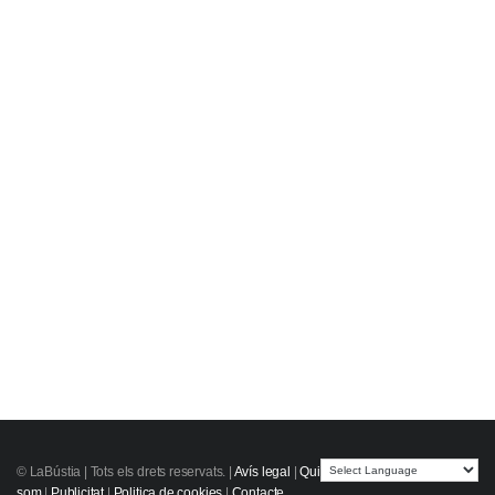
© LaBústia |
Tots els drets reservats.
|
Avís legal
|
Qui
som
|
Publicitat
|
Politica de cookies
|
Contacte