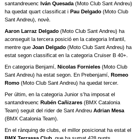
santandreuenc
Iván Quesada
(Moto Club Sant Andreu)
ha quedat quart classificat i
Pau Delgado
(Moto Club
Sant Andreu), novè.
Aaron Larraz Delgado
(Moto Club Sant Andreu) ha
aconseguit la tercera posició en la categoria Infantil,
mentre que
Joan Delgado
(Moto Club Sant Andreu) ha
estat segon classificat en la categoria Cruiser B 40+.
En categoria Benjamí,
Nicolas Fornieles
(Moto Club
Sant Andreu) ha estat segon. En Prebenjamí,
Romeo
Romo
(Moto Club Sant Andreu) ha quedat tercer.
Per últim, en la categoria Junior s’ha imposat el
santandreuenc
Rubén Cañizares
(BMX Catalonia
Team) seguit del rider de Sant Andreu
Adrian Mesa
(BMX Catalonia Team).
En el rànquing de clubs, el millor posicionat ha estat el
BMX Terrassa Club
, que ha sumat 428 punts.