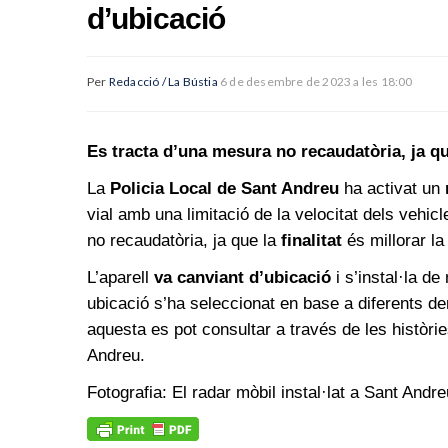
d’ubicació
Per
Redacció / La Bústia
6 de desembre de 2023 a les 18:00
Es tracta d’una mesura no recaudatòria, ja que
La
Policia Local de Sant Andreu
ha activat un
vial amb una limitació de la velocitat dels vehic
no recaudatòria, ja que la
finalitat
és millorar la
L’aparell
va canviant d’ubicació
i s’instal·la de
ubicació s’ha seleccionat en base a diferents d
aquesta es pot consultar a través de les històrie
Andreu.
Fotografia: El radar mòbil instal·lat a Sant Andre