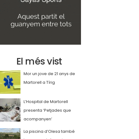
El més vist
Mor un jove de 21 anys de
Martorell a Tírig
L’Hospital de Martorell
presenta ‘Petjades que
acompanyen’
La piscina d’Olesa també