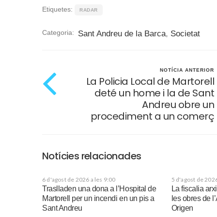
Etiquetes:
RADAR
Categoria:
Sant Andreu de la Barca
,
Societat
NOTÍCIA ANTERIOR
La Policia Local de Martorell
deté un home i la de Sant
Andreu obre un
procediment a un comerç
Notícies relacionades
6 d'agost de 2026 a les 9:00
5 d'agost de 2026
Traslladen una dona a l’Hospital de
La fiscalia ar
Martorell per un incendi en un pis a
les obres de l
Sant Andreu
Origen