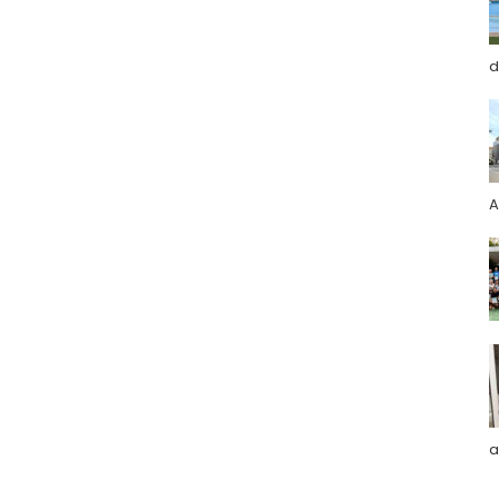
d
A
a