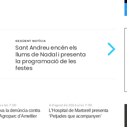
SEGÜENT NOTÍCIA
Sant Andreu encén els
llums de Nadal i presenta
la programació de les
festes
 a les 7:00
4 d'agost de 2026 a les 7:00
xiva la denúncia contra
L’Hospital de Martorell presenta
’Agroparc d’Ametller
‘Petjades que acompanyen’