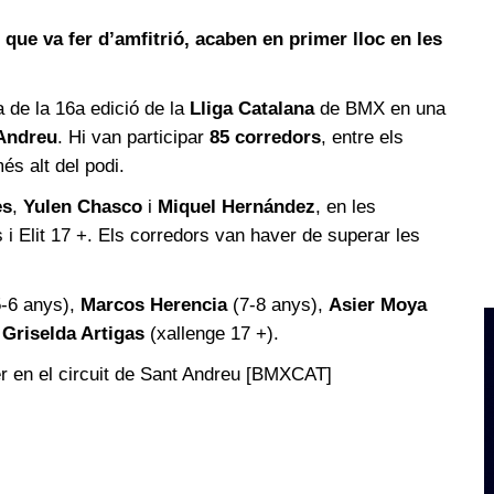
ue va fer d’amfitrió, acaben en primer lloc en les
 de la 16a edició de la
Lliga Catalana
de BMX en una
Andreu
. Hi van participar
85 corredors
, entre els
és alt del podi.
es
,
Yulen Chasco
i
Miquel Hernández
, en les
i Elit 17 +. Els corredors van haver de superar les
-6 anys),
Marcos Herencia
(7-8 anys),
Asier Moya
i
Griselda Artigas
(xallenge 17 +).
rer en el circuit de Sant Andreu [BMXCAT]