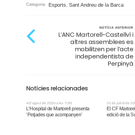
Categoria:
Esports
,
Sant Andreu de la Barca
NOTÍCIA ANTERIOR
L’ANC Martorell-Castellví i
altres assemblees es
mobilitzen per l’acte
independentista de
Perpinyà
Notícies relacionades
4 d'agost de 2026 a les 7:00
31 de juliol de 2
L’Hospital de Martorell presenta
El CF Martorel
‘Petjades que acompanyen’
edició de la