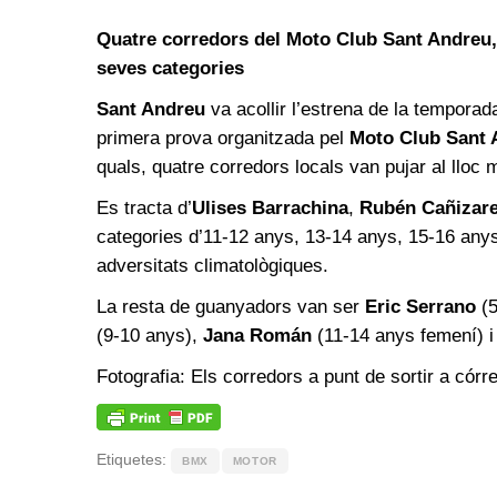
Quatre corredors del Moto Club Sant Andreu, q
seves categories
Sant Andreu
va acollir l’estrena de la temporada
primera prova organitzada pel
Moto Club Sant 
quals, quatre corredors locals van pujar al lloc m
Es tracta d’
Ulises Barrachina
,
Rubén Cañizar
categories d’11-12 anys, 13-14 anys, 15-16 anys 
adversitats climatològiques.
La resta de guanyadors van ser
Eric Serrano
(5
(9-10 anys),
Jana Román
(11-14 anys femení) 
Fotografia: Els corredors a punt de sortir a cór
Etiquetes:
BMX
MOTOR