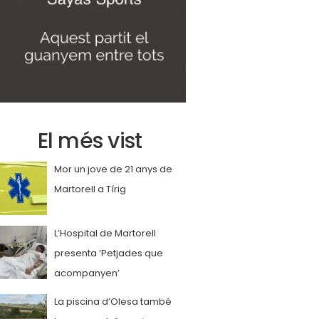
El més vist
Mor un jove de 21 anys de
Martorell a Tírig
L’Hospital de Martorell
presenta ‘Petjades que
acompanyen’
La piscina d’Olesa també