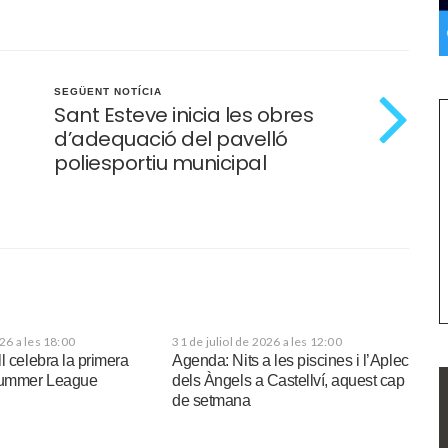
SEGÜENT NOTÍCIA
Sant Esteve inicia les obres
d’adequació del pavelló
poliesportiu municipal
026 a les 18:00
31 de juliol de 2026 a les 12:00
l celebra la primera
Agenda: Nits a les piscines i l’Aplec
 Summer League
dels Àngels a Castellví, aquest cap
de setmana