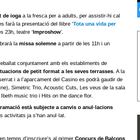
t de ioga
a la fresca per a adults, per assistir-hi cal
s farà la presentació del llibre ‘
Tota una vida per
es 23h, teatre ‘
Improshow
’.
ebrarà la
missa solemne
a partir de les 11h i un
reballat conjuntament amb els establiments de
tuacions de petit format a les seves terrasses
. A la
serrat i a l’aparcament del Casino es podrà gaudir de
ne), Simetric Trio, Acoustic Cuts, Les veus de la sala
Ibeth music trio i Hits on the dance flor.
gramació està subjecte a canvis o anul·lacions
 activitats ja s’han anul·lat.
nen temps d’inscriure’s al primer
Concurs de Balcons