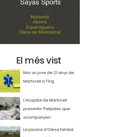
El més vist
Mor un jove de 21 anys de
Martorell a Tírig
L’Hospital de Martorell
presenta ‘Petjades que
acompanyen’
La piscina d’Olesa també