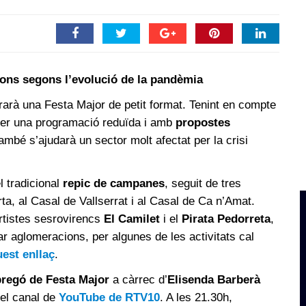
ions segons l’evolució de la pandèmia
rarà una Festa Major de petit format. Tenint en compte
 per una programació reduïda i amb
propostes
mbé s’ajudarà un sector molt afectat per la crisi
l tradicional
repic de campanes
, seguit de tres
ta, al Casal de Vallserrat i al Casal de Ca n’Amat.
artistes sesrovirencs
El Camilet
i el
Pirata Pedorreta
,
tar aglomeracions, per algunes de les activitats cal
uest enllaç
.
pregó de Festa Major
a càrrec d’
Elisenda Barberà
pel canal de
YouTube de RTV10
. A les 21.30h,