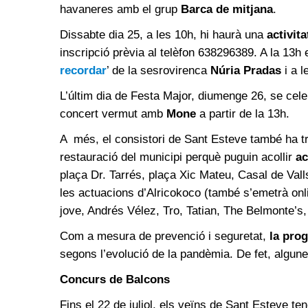
havaneres amb el grup
Barca de mitjana
.
Dissabte dia 25, a les 10h, hi haurà una
activita
inscripció prèvia al telèfon 638296389. A la 13h e
recordar
’ de la sesrovirenca
Núria Pradas
i a l
L’últim dia de Festa Major, diumenge 26, se cel
concert vermut amb
Mone
a partir de la 13h.
A més, el consistori de Sant Esteve també ha t
restauració del municipi perquè puguin acollir
ac
plaça Dr. Tarrés, plaça Xic Mateu, Casal de Vall
les actuacions d’Alricokoco (també s’emetrà onli
jove, Andrés Vélez, Tro, Tatian, The Belmonte’s, 
Com a mesura de prevenció i seguretat,
la pro
segons l’evolució de la pandèmia. De fet, algunes
Concurs de Balcons
Fins el 22 de juliol, els veïns de Sant Esteve te