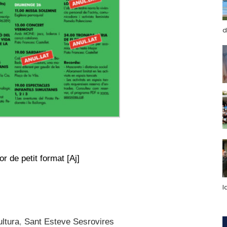
d
r de petit format [Aj]
l
ltura
,
Sant Esteve Sesrovires