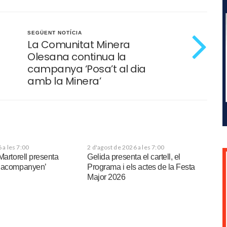
SEGÜENT NOTÍCIA
La Comunitat Minera
Olesana continua la
campanya ‘Posa’t al dia
amb la Minera’
 a les 7:00
2 d'agost de 2026 a les 7:00
Martorell presenta
Gelida presenta el cartell, el
e acompanyen’
Programa i els actes de la Festa
Major 2026