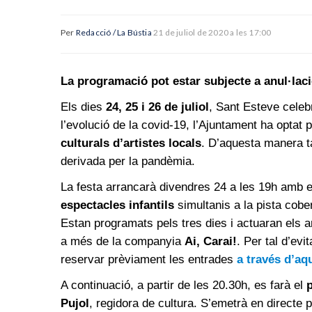
Per
Redacció / La Bústia
21 de juliol de 2020 a les 17:00
La programació pot estar subjecte a anul·lac
Els dies
24, 25 i 26 de juliol
, Sant Esteve celeb
l’evolució de la covid-19, l’Ajuntament ha optat
culturals d’artistes locals
. D’aquesta manera ta
derivada per la pandèmia.
La festa arrancarà divendres 24 a les 19h amb e
espectacles infantils
simultanis a la pista cober
Estan programats pels tres dies i actuaran els 
a més de la companyia
Ai, Carai!
. Per tal d’evi
reservar prèviament les entrades
a través d’aq
A continuació, a partir de les 20.30h, es farà el
Pujol
, regidora de cultura. S’emetrà en directe 