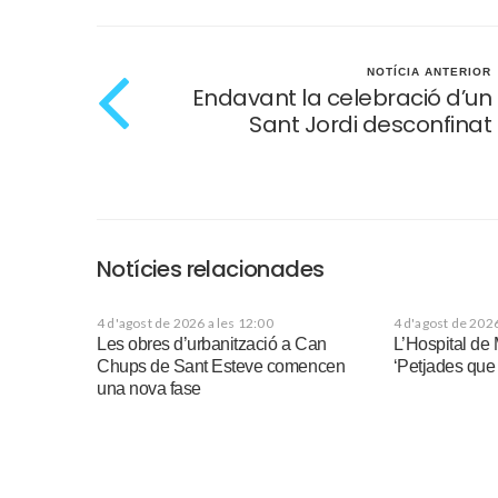
NOTÍCIA ANTERIOR
Endavant la celebració d’un
Sant Jordi desconfinat
Notícies relacionades
4 d'agost de 2026 a les 12:00
4 d'agost de 2026
Les obres d’urbanització a Can
L’Hospital de 
Chups de Sant Esteve comencen
‘Petjades qu
una nova fase