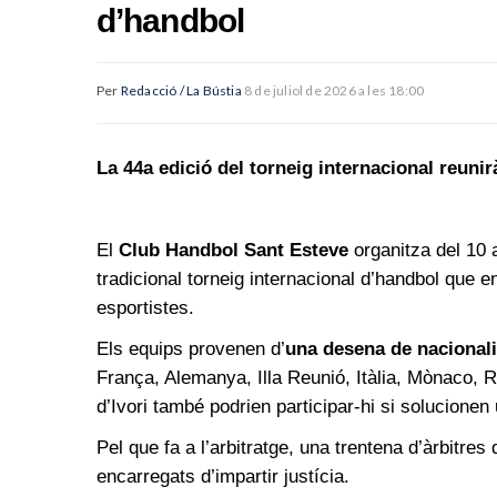
d’handbol
Per
Redacció / La Bústia
8 de juliol de 2026 a les 18:00
La 44a edició del torneig internacional reunirà
El
Club Handbol Sant Esteve
organitza del 10 a
tradicional torneig internacional d’handbol que 
esportistes.
Els equips provenen d’
una desena de nacionali
França, Alemanya, Illa Reunió, Itàlia, Mònaco, R
d’Ivori també podrien participar-hi si solucionen
Pel que fa a l’arbitratge, una trentena d’àrbitres
encarregats d’impartir justícia.