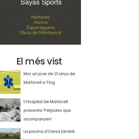
El més vist
Mor un jove de 21 anys de
Martorell a Tírig
L’Hospital de Martorell
presenta ‘Petjades que
acompanyen’
La piscina d’Olesa també