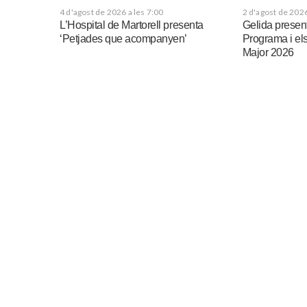
4 d'agost de 2026 a les 7:00
2 d'agost de 2026
L’Hospital de Martorell presenta
Gelida presenta
‘Petjades que acompanyen’
Programa i els
Major 2026