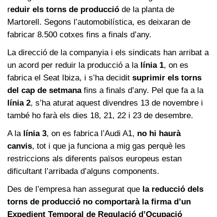
r
eduir els torns de producció
de la planta de
Martorell. Segons l’automobilística, es deixaran de
fabricar 8.500 cotxes fins a finals d’any.
La direcció de la companyia i els sindicats han arribat a
un acord per reduir la producció a la
línia 1
, on es
fabrica el Seat Ibiza, i s’ha decidit
suprimir els torns
del cap de setmana
fins a finals d’any. Pel que fa a la
línia 2
, s’ha aturat aquest divendres 13 de novembre i
també ho farà els dies 18, 21, 22 i 23 de desembre.
A la
línia 3
, on es fabrica l’Audi A1,
no hi haurà
canvis
, tot i que ja funciona a mig gas perquè les
restriccions als diferents països europeus estan
dificultant l’arribada d’alguns components.
Des de l’empresa han assegurat que
la reducció dels
torns de producció no comportarà la firma d’un
Expedient Temporal de Regulació d’Ocupació