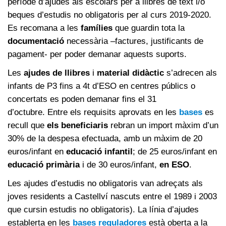
període d’ajudes als escolars per a llibres de text i/o
beques d’estudis no obligatoris per al curs 2019-2020.
Es recomana a les
famílies
que guardin tota la
documentació
necessària –factures, justificants de
pagament- per poder demanar aquests suports.
Les
ajudes de llibres
i
material didàctic
s’adrecen als
infants de P3 fins a 4t d’ESO en centres públics o
concertats es poden demanar fins el 31
d’octubre. Entre els requisits aprovats en les
bases
es
recull que
els beneficiaris
rebran un import màxim d’un
30% de la despesa efectuada, amb un màxim de 20
euros/infant en
educació infantil
; de 25 euros/infant en
educació primària
i de 30 euros/infant,
en ESO
.
Les ajudes d’estudis no obligatoris van adreçats als
joves residents a Castellví nascuts entre el 1989 i 2003
que cursin estudis no obligatoris). La línia d’ajudes
establerta en les
bases reguladores
està oberta a la