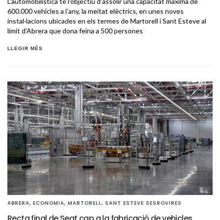
L’automobilística té l’objectiu d’assolir una capacitat màxima de
600.000 vehicles a l’any, la meitat elèctrics, en unes noves
instal·lacions ubicades en els termes de Martorell i Sant Esteve al
límit d’Abrera que dona feina a 500 persones
LLEGIR MÉS
ABRERA
,
ECONOMIA
,
MARTORELL
,
SANT ESTEVE SESROVIRES
Recta final de Seat cap a la fabricació de vehicles