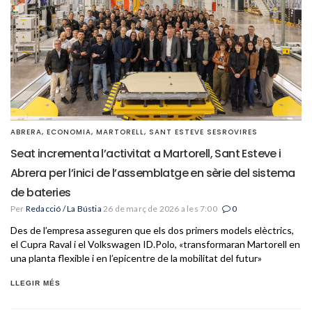
ABRERA
,
ECONOMIA
,
MARTORELL
,
SANT ESTEVE SESROVIRES
Seat incrementa l’activitat a Martorell, Sant Esteve i
Abrera per l’inici de l’assemblatge en sèrie del sistema
de bateries
Per
Redacció / La Bústia
26 de març de 2026 a les 7:00
0
Des de l’empresa asseguren que els dos primers models elèctrics,
el Cupra Raval i el Volkswagen ID.Polo, «transformaran Martorell en
una planta flexible i en l’epicentre de la mobilitat del futur»
LLEGIR MÉS