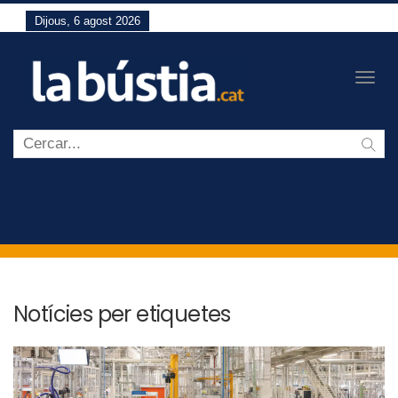
Dijous, 6 agost 2026
Togg
navig
Notícies per etiquetes