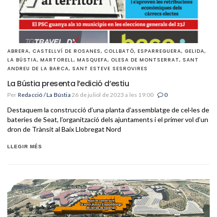
ABRERA
,
CASTELLVÍ DE ROSANES
,
COLLBATÓ
,
ESPARREGUERA
,
GELIDA
,
LA BÚSTIA
,
MARTORELL
,
MASQUEFA
,
OLESA DE MONTSERRAT
,
SANT
ANDREU DE LA BARCA
,
SANT ESTEVE SESROVIRES
La Bústia presenta l’edició d’estiu
Per
Redacció / La Bústia
26 de juliol de 2023 a les 19:00
0
Destaquem la construcció d’una planta d’assemblatge de cel·les de
bateries de Seat, l’organització dels ajuntaments i el primer vol d’un
dron de Trànsit al Baix Llobregat Nord
LLEGIR MÉS