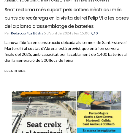
ABRERA
,
ECONOMIA
,
MARTORELL
,
SANT ESTEVE SESROVIRES
Seat reclama més suport pels cotxes elèctrics i més
punts de recàrrega en la visita del rei Felip VI a les obres
de la planta d’assemblatge de bateries
Per
Redacció / La Bústia
5 d'abril de 2024 a les 15:00
0
La nova fàbrica en construcció ubicada als termes de Sant Esteve i
Martorell i al costat d’Abrera, està previst que entri en servei a
finals del 2025, amb capacitat per l’acoblament de 1.400 bateries al
dia i la generació de 500 llocs de feina
LLEGIR MÉS