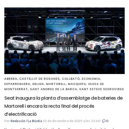
ABRERA
,
CASTELLVÍ DE ROSANES
,
COLLBATÓ
,
ECONOMIA
,
ESPARREGUERA
,
GELIDA
,
MARTORELL
,
MASQUEFA
,
OLESA DE
MONTSERRAT
,
SANT ANDREU DE LA BARCA
,
SANT ESTEVE SESROVIRES
Seat inaugura la planta d’assemblatge de bateries de
Martorell i encara la recta final del procés
d’electrificació
Per
Redacció / La Bústia
12 de desembre de 2025 a les 21:00
0