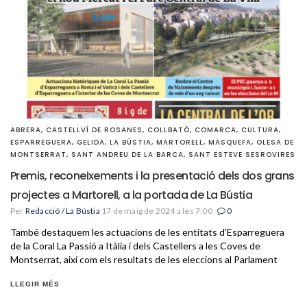
ABRERA
,
CASTELLVÍ DE ROSANES
,
COLLBATÓ
,
COMARCA
,
CULTURA
,
ESPARREGUERA
,
GELIDA
,
LA BÚSTIA
,
MARTORELL
,
MASQUEFA
,
OLESA DE
MONTSERRAT
,
SANT ANDREU DE LA BARCA
,
SANT ESTEVE SESROVIRES
Premis, reconeixements i la presentació dels dos grans
projectes a Martorell, a la portada de La Bústia
Per
Redacció / La Bústia
17 de maig de 2024 a les 7:00
0
També destaquem les actuacions de les entitats d’Esparreguera
de la Coral La Passió a Itàlia i dels Castellers a les Coves de
Montserrat, així com els resultats de les eleccions al Parlament
LLEGIR MÉS