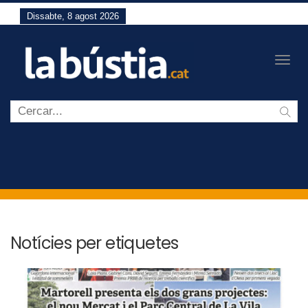
Dissabte, 8 agost 2026
Togg
navig
Notícies per etiquetes