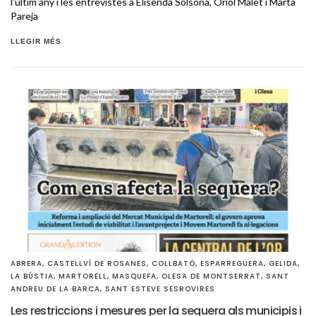
l’últim any i les entrevistes a Elisenda Solsona, Oriol Malet i Marta
Pareja
LLEGIR MÉS
ABRERA
,
CASTELLVÍ DE ROSANES
,
COLLBATÓ
,
ESPARREGUERA
,
GELIDA
,
LA BÚSTIA
,
MARTORELL
,
MASQUEFA
,
OLESA DE MONTSERRAT
,
SANT
ANDREU DE LA BARCA
,
SANT ESTEVE SESROVIRES
Les restriccions i mesures per la sequera als municipis i