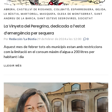
ABRERA
,
CASTELLVÍ DE ROSANES
,
COLLBATÓ
,
ESPARREGUERA
,
GELIDA
,
LA BÚSTIA
,
MARTORELL
,
MASQUEFA
,
OLESA DE MONTSERRAT
,
SANT
ANDREU DE LA BARCA
,
SANT ESTEVE SESROVIRES
,
SOCIETAT
La Vinyeta del Peregrina, dedicada a l’estat
d’emergència per sequera
Per
Redacció / La Bústia
29 de febrer de 2024 a les 12:00
0
Aquest mes de febrer tots els municipis estan amb restriccions
com la limitació en el consum màxim d’aigua a 200 litres per
habitant i dia
LLEGIR MÉS