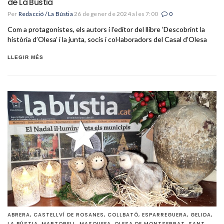
de La Bústia
Per
Redacció / La Bústia
26 de gener de 2024 a les 7:00
0
Com a protagonistes, els autors i l’editor del llibre ‘Descobrint la
història d’Olesa’ i la junta, socis i col·laboradors del Casal d’Olesa
LLEGIR MÉS
ABRERA
,
CASTELLVÍ DE ROSANES
,
COLLBATÓ
,
ESPARREGUERA
,
GELIDA
,
LA BÚSTIA
,
MARTORELL
,
MASQUEFA
,
OLESA DE MONTSERRAT
,
SANT