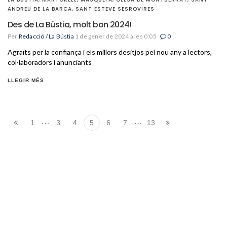
ANDREU DE LA BARCA
,
SANT ESTEVE SESROVIRES
Des de La Bústia, molt bon 2024!
Per
Redacció / La Bústia
1 de gener de 2024 a les 0:05
0
Agraïts per la confiança i els millors desitjos pel nou any a lectors,
col·laboradors i anunciants
LLEGIR MÉS
…
…
1
3
4
5
6
7
13