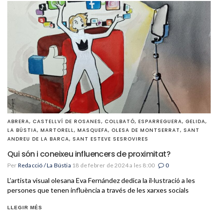
ABRERA
,
CASTELLVÍ DE ROSANES
,
COLLBATÓ
,
ESPARREGUERA
,
GELIDA
,
LA BÚSTIA
,
MARTORELL
,
MASQUEFA
,
OLESA DE MONTSERRAT
,
SANT
ANDREU DE LA BARCA
,
SANT ESTEVE SESROVIRES
Qui són i coneixeu influencers de proximitat?
Per
Redacció / La Bústia
18 de febrer de 2024 a les 8:00
0
L’artista visual olesana Eva Fernández dedica la il·lustració a les
persones que tenen influència a través de les xarxes socials
LLEGIR MÉS