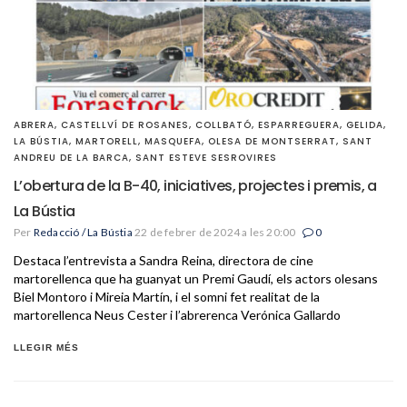
ABRERA
,
CASTELLVÍ DE ROSANES
,
COLLBATÓ
,
ESPARREGUERA
,
GELIDA
,
LA BÚSTIA
,
MARTORELL
,
MASQUEFA
,
OLESA DE MONTSERRAT
,
SANT
ANDREU DE LA BARCA
,
SANT ESTEVE SESROVIRES
L’obertura de la B-40, iniciatives, projectes i premis, a
La Bústia
Per
Redacció / La Bústia
22 de febrer de 2024 a les 20:00
0
Destaca l’entrevista a Sandra Reina, directora de cine
martorellenca que ha guanyat un Premi Gaudí, els actors olesans
Biel Montoro i Mireia Martín, i el somni fet realitat de la
martorellenca Neus Cester i l’abrerenca Verónica Gallardo
LLEGIR MÉS