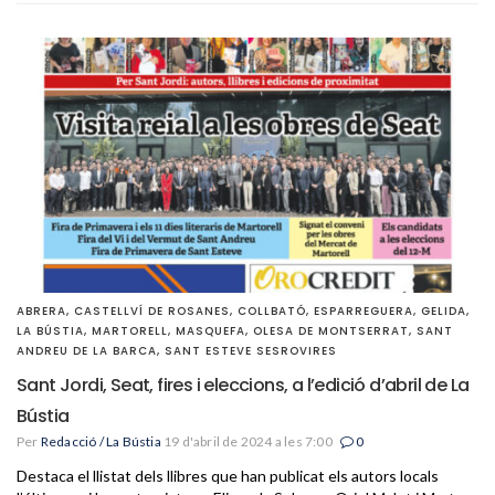
ABRERA
,
CASTELLVÍ DE ROSANES
,
COLLBATÓ
,
ESPARREGUERA
,
GELIDA
,
LA BÚSTIA
,
MARTORELL
,
MASQUEFA
,
OLESA DE MONTSERRAT
,
SANT
ANDREU DE LA BARCA
,
SANT ESTEVE SESROVIRES
Sant Jordi, Seat, fires i eleccions, a l’edició d’abril de La
Bústia
Per
Redacció / La Bústia
19 d'abril de 2024 a les 7:00
0
Destaca el llistat dels llibres que han publicat els autors locals