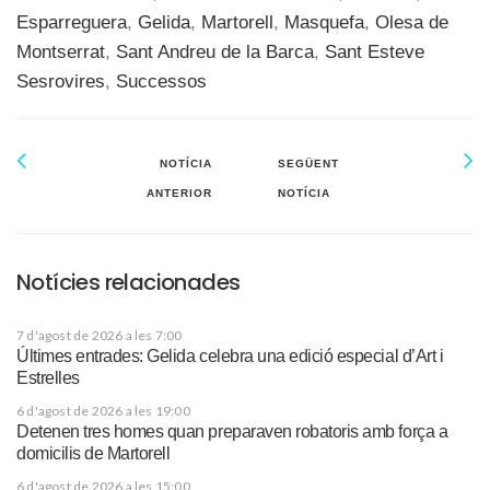
Esparreguera
,
Gelida
,
Martorell
,
Masquefa
,
Olesa de
Montserrat
,
Sant Andreu de la Barca
,
Sant Esteve
Sesrovires
,
Successos
NOTÍCIA
SEGÜENT
ANTERIOR
NOTÍCIA
Notícies relacionades
7 d'agost de 2026 a les 7:00
Últimes entrades: Gelida celebra una edició especial d’Art i
Estrelles
6 d'agost de 2026 a les 19:00
Detenen tres homes quan preparaven robatoris amb força a
domicilis de Martorell
6 d'agost de 2026 a les 15:00