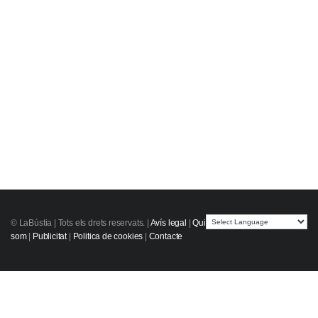
© LaBústia |
Tots els drets reservats.
|
Avís legal
|
Qui
som
|
Publicitat
|
Politica de cookies
|
Contacte