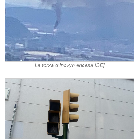
La torxa d’Inovyn encesa [SE]