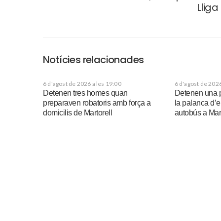
Lliga
Notícies relacionades
6 d'agost de 2026 a les 19:00
6 d'agost de 2026
Detenen tres homes quan
Detenen una p
preparaven robatoris amb força a
la palanca d’
domicilis de Martorell
autobús a Mart