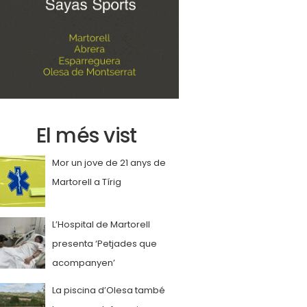
El més vist
Mor un jove de 21 anys de
Martorell a Tírig
L’Hospital de Martorell
presenta ‘Petjades que
acompanyen’
La piscina d’Olesa també