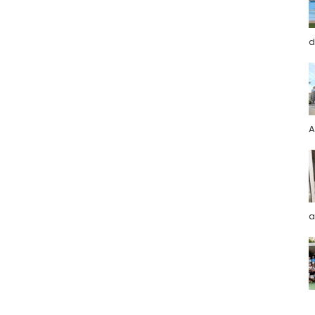
d
A
a