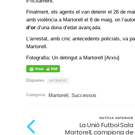
il·lícitament.
Finalment, els agents el van detenir el 26 de ma
amb violència a Martorell el 8 de maig, on l’autor
d’or
d’una dona d’edat avançada.
L’arrestat, amb cinc antecedents policials, va pas
Martorell.
Fotografia: Un detingut a Martorell [Arxiu]
Etiquetes:
DETENCIÓ
Categoria:
Martorell
,
Successos
NOTÍCIA ANTERIOR
La Unió Futbol Sala
Martorell, campiona de