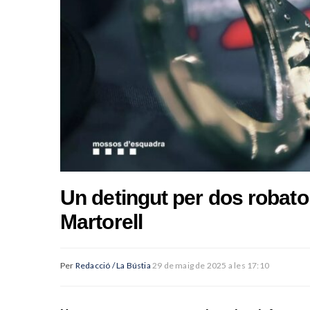
Un detingut per dos robator
Martorell
Per
Redacció / La Bústia
29 de maig de 2025 a les 17:10