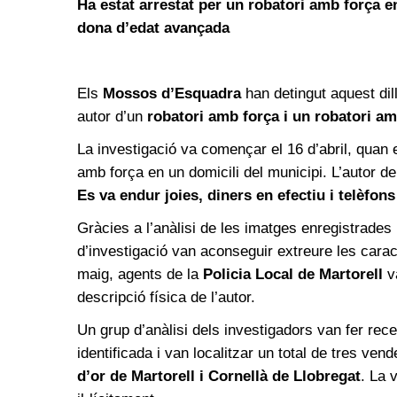
Ha estat arrestat per un robatori amb força e
dona d’edat avançada
Els
Mossos d’Esquadra
han detingut aquest di
autor d’un
robatori amb força i un robatori am
La investigació va començar el 16 d’abril, quan 
amb força en un domicili del municipi. L’autor de
Es va endur joies, diners en efectiu i telèfon
Gràcies a l’anàlisi de les imatges enregistrades
d’investigació van aconseguir extreure les caract
maig, agents de la
Policia Local de Martorell
va
descripció física de l’autor.
Un grup d’anàlisi dels investigadors van fer rec
identificada i van localitzar un total de tres ve
d’or de Martorell i Cornellà de Llobregat
. La 