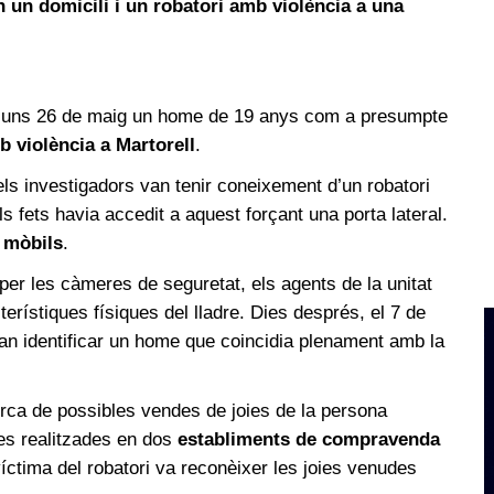
n un domicili i un robatori amb violència a una
lluns 26 de maig un home de 19 anys com a presumpte
b violència a Martorell
.
els investigadors van tenir coneixement d’un robatori
ls fets havia accedit a aquest forçant una porta lateral.
s mòbils
.
 per les càmeres de seguretat, els agents de la unitat
erístiques físiques del lladre. Dies després, el 7 de
n identificar un home que coincidia plenament amb la
erca de possibles vendes de joies de la persona
ndes realitzades en dos
establiments de compravenda
víctima del robatori va reconèixer les joies venudes