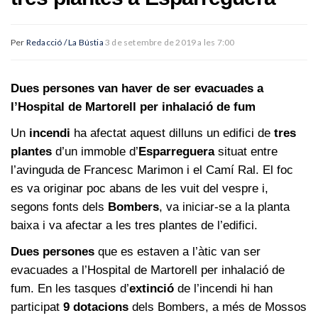
Per
Redacció / La Bústia
3 de setembre de 2019 a les 7:00
Dues persones van haver de ser evacuades a
l’Hospital de Martorell per inhalació de fum
Un
incendi
ha afectat aquest dilluns un edifici de
tres
plantes
d’un immoble d’
Esparreguera
situat entre
l’avinguda de Francesc Marimon i el Camí Ral. El foc
es va originar poc abans de les vuit del vespre i,
segons fonts dels
Bombers
, va iniciar-se a la planta
baixa i va afectar a les tres plantes de l’edifici.
Dues persones
que es estaven a l’àtic van ser
evacuades a l’Hospital de Martorell per inhalació de
fum. En les tasques d’
extinció
de l’incendi hi han
participat
9 dotacions
dels Bombers, a més de Mossos