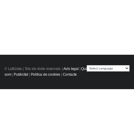
© LaBústia |
Tots els drets reservats.
|
Avís legal
|
Qui
som
|
Publicitat
|
Politica de cookies
|
Contacte