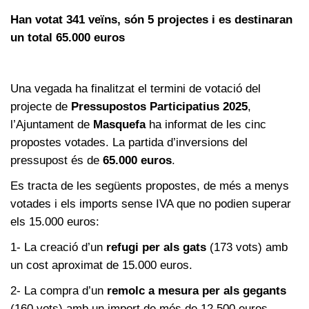
Han votat 341 veïns, són 5 projectes i es destinaran
un total 65.000 euros
Una vegada ha finalitzat el termini de votació del
projecte de
Pressupostos Participatius 2025
,
l’Ajuntament de
Masquefa
ha informat de les cinc
propostes votades. La partida d’inversions del
pressupost és de
65.000 euros
.
Es tracta de les següents propostes, de més a menys
votades i els imports sense IVA que no podien superar
els 15.000 euros:
1- La creació d’un
refugi per als gats
(173 vots) amb
un cost aproximat de 15.000 euros.
2- La compra d’un
remolc a mesura per als gegants
(160 vots) amb un import de més de 12.500 euros.