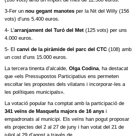
3-Fer un
nou gegant manotes
per la Nit del Willy (156
vots) d’uns 5.400 euros.
4- L’
arranjament del Turó del Met
(125 vots) per uns
4.000 euros.
5- El
canvi de la piràmide del parc del CTC
(108) amb
un cost d’uns 15.000 euros.
La tercera tinenta d’alcalde,
Olga Codina
, ha destacat
que «els Pressupostos Participatius ens permeten
escoltar les propostes dels vilatans i incorporar-les a
les polítiques municipals».
La votació popular ha comptat amb la participació de
341 veïns de Masquefa majors de 16 anys
i
empadronats al municipi. Els veïns han pogut proposar
els projectes del 2 al 27 de juny i han votat del 21 de
juliol al 29 d’agost a través de