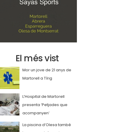
El més vist
Mor un jove de 21 anys de
Martorell a Tírig
L’Hospital de Martorell
presenta ‘Petjades que
acompanyen’
La piscina d’Olesa també