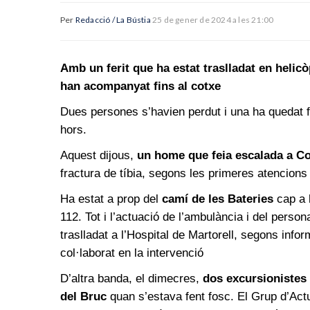
Per
Redacció / La Bústia
25 de gener de 2024 a les 21:00
Amb un ferit que ha estat traslladat en helic
han acompanyat fins al cotxe
Dues persones s’havien perdut i una ha quedat f
hors.
Aquest dijous,
un home que feia escalada a Co
fractura de tíbia, segons les primeres atencion
Ha estat a prop del
camí de les Bateries
cap a l
112. Tot i l’actuació de l’ambulància i del perso
traslladat a l’Hospital de Martorell, segons inf
col·laborat en la intervenció
D’altra banda, el dimecres,
dos excursionistes
del Bruc
quan s’estava fent fosc. El Grup d’Ac