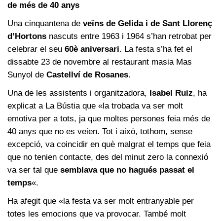
de més de 40 anys
Una cinquantena de
veïns de Gelida i de Sant Llorenç
d’Hortons
nascuts entre 1963 i 1964 s’han retrobat per
celebrar el seu
60è aniversari
. La festa s’ha fet el
dissabte 23 de novembre al restaurant masia Mas
Sunyol de
Castellví de Rosanes
.
Una de les assistents i organitzadora,
Isabel Ruiz
, ha
explicat a La Bústia que «la trobada va ser molt
emotiva per a tots, ja que moltes persones feia més de
40 anys que no es veien. Tot i això, tothom, sense
excepció, va coincidir en què malgrat el temps que feia
que no tenien contacte, des del minut zero la connexió
va ser tal que
semblava que no hagués passat el
temps
«.
Ha afegit que «la festa va ser molt entranyable per
totes les emocions que va provocar. També molt