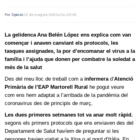
Per
Opinió
12 de maig de 2020 a les 20:45
La gelidenca Ana Belén López ens explica com van
començar i anaven canviant els protocols, les
tasques assignades, la por d’encomanar el virus a la
família i l’ajuda que donen per
combatre la soledat a
més de la salut
Des del meu lloc de treball com a
infermera
d’
Atenció
Primària de l’EAP Martorell Rural
he pogut veure
com ens hem adaptat a l’arribada de la pandèmia del
coronavirus des de principis de març.
Les dues primeres setmanes tot va anar molt ràpid
,
segons els primers protocols que ens enviaven des del
Departament de Salut havíem de preguntar si les
persones havien viatjat a la Xina o al nord d’Itàlia. En