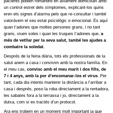
pacients podien romandre en aïllament domiciliari amb
un control estret dels símptomes, explicant-los quins
eren els signes d’alarma pels que re-consultar i també
valoràvem el seu estat psicològic o emocional. És aquí
quan t’adones que moltes persones grans, i no tant
grans, viuen soles i quan les truques t’adones que,
a
més de vetllar per la seva salut, també les ajudes a
combatre la soledat
.
Després de la feina diària, tots els professionals de la
salut anem a casa i convivim amb la nostra família. En
el meu cas,
convisc amb el meu marit i dos fills, de
7 i 4 anys, amb la por d’encomanar-los el virus
. Per
tant, cada dia intento mantenir la distància a l’arribar a
casa i després, poso la roba directament a la rentadora,
les sabates fora a la terrassa i jo, directament a la
dutxa, com si es tractés d’un protocol.
Ara ens trobem en un moment molt important ja que