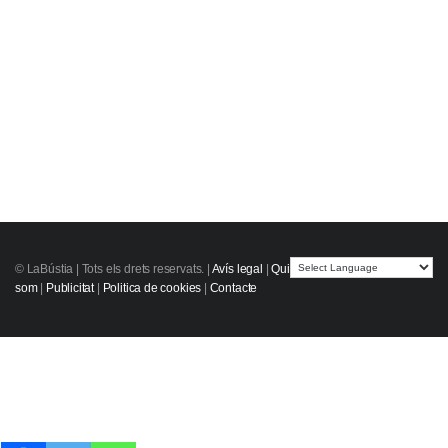
© LaBústia |
Tots els drets reservats.
|
Avís legal
|
Qui
som
|
Publicitat
|
Politica de cookies
|
Contacte