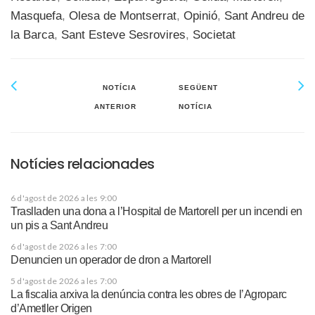
Masquefa
,
Olesa de Montserrat
,
Opinió
,
Sant Andreu de
la Barca
,
Sant Esteve Sesrovires
,
Societat
NOTÍCIA
SEGÜENT
ANTERIOR
NOTÍCIA
Notícies relacionades
6 d'agost de 2026 a les 9:00
Traslladen una dona a l’Hospital de Martorell per un incendi en
un pis a Sant Andreu
6 d'agost de 2026 a les 7:00
Denuncien un operador de dron a Martorell
5 d'agost de 2026 a les 7:00
La fiscalia arxiva la denúncia contra les obres de l’Agroparc
d’Ametller Origen