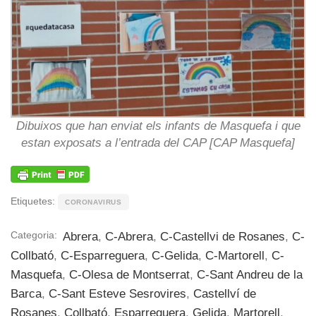
Dibuixos que han enviat els infants de Masquefa i que
estan exposats a l’entrada del CAP [CAP Masquefa]
Etiquetes:
CORONAVIRUS
Categoria:
Abrera
,
C-Abrera
,
C-Castellvi de Rosanes
,
C-
Collbató
,
C-Esparreguera
,
C-Gelida
,
C-Martorell
,
C-
Masquefa
,
C-Olesa de Montserrat
,
C-Sant Andreu de la
Barca
,
C-Sant Esteve Sesrovires
,
Castellví de
Rosanes
,
Collbató
,
Esparreguera
,
Gelida
,
Martorell
,