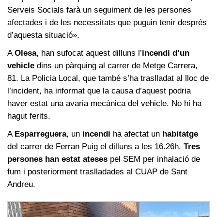
Serveis Socials farà un seguiment de les persones
afectades i de les necessitats que puguin tenir després
d’aquesta situació».
A
Olesa
, han sufocat aquest dilluns l’
incendi d’un
vehicle
dins un pàrquing al carrer de Metge Carrera,
81. La Policia Local, que també s’ha traslladat al lloc de
l’incident, ha informat que la causa d’aquest podria
haver estat una avaria mecànica del vehicle. No hi ha
hagut ferits.
A
Esparreguera
, un
incendi
ha afectat un
habitatge
del carrer de Ferran Puig el dilluns a les 16.26h.
Tres
persones han estat ateses
pel SEM per inhalació de
fum i posteriorment traslladades al CUAP de Sant
Andreu.