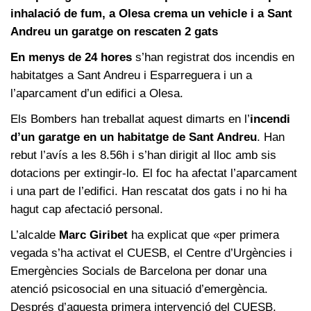
inhalació de fum, a Olesa crema un vehicle i a Sant
Andreu un garatge on rescaten 2 gats
En menys de 24 hores
s’han registrat dos incendis en
habitatges a Sant Andreu i Esparreguera i un a
l’aparcament d’un edifici a Olesa.
Els Bombers han treballat aquest dimarts en l’
incendi
d’un garatge en un habitatge de Sant Andreu
. Han
rebut l’avís a les 8.56h i s’han dirigit al lloc amb sis
dotacions per extingir-lo. El foc ha afectat l’aparcament
i una part de l’edifici. Han rescatat dos gats i no hi ha
hagut cap afectació personal.
L’alcalde
Marc Giribet
ha explicat que «per primera
vegada s’ha activat el CUESB, el Centre d’Urgències i
Emergències Socials de Barcelona per donar una
atenció psicosocial en una situació d’emergència.
Després d’aquesta primera intervenció del CUESB,