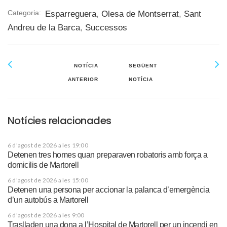
Categoria:
Esparreguera
,
Olesa de Montserrat
,
Sant
Andreu de la Barca
,
Successos
NOTÍCIA
SEGÜENT
ANTERIOR
NOTÍCIA
Notícies relacionades
6 d'agost de 2026 a les 19:00
Detenen tres homes quan preparaven robatoris amb força a
domicilis de Martorell
6 d'agost de 2026 a les 15:00
Detenen una persona per accionar la palanca d’emergència
d’un autobús a Martorell
6 d'agost de 2026 a les 9:00
Traslladen una dona a l’Hospital de Martorell per un incendi en