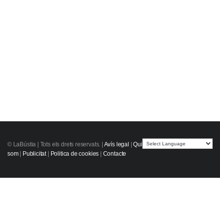
© LaBústia |
Tots els drets reservats.
|
Avís legal
|
Qui
som
|
Publicitat
|
Politica de cookies
|
Contacte