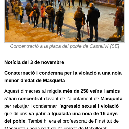
Concentració a la plaça del poble de Castellví [SE]
Notícia del 3 de novembre
Consternació i condemna per la violació a una noia
menor d’edat de Masquefa
Aquest dimecres al migdia
més de 250 veïns i amics
s’han concentrat
davant de l’ajuntament de
Masquefa
per rebutjar i condemnar l’
agressió sexual i violació
que dilluns
va patir a Igualada una noia de 16 anys
del poble
. També hi era el professorat de l’Institut de
Masquefa i bona part de l’alumnat de Batxillerat,