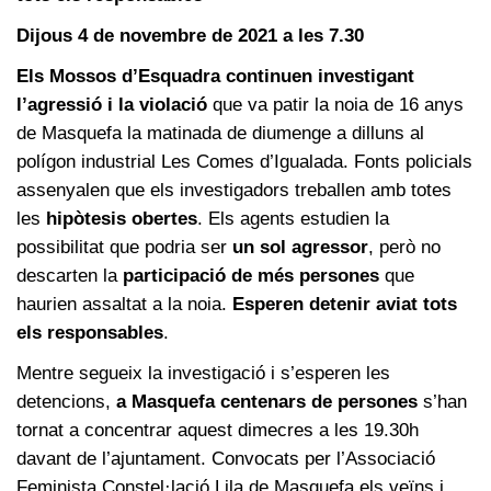
Dijous 4 de novembre de 2021 a les 7.30
Els Mossos d’Esquadra continuen investigant
l’agressió i la violació
que va patir la noia de 16 anys
de Masquefa la matinada de diumenge a dilluns al
polígon industrial Les Comes d’Igualada. Fonts policials
assenyalen que els investigadors treballen amb totes
les
hipòtesis obertes
. Els agents estudien la
possibilitat que podria ser
un sol agressor
, però no
descarten la
participació de més persones
que
haurien assaltat a la noia.
Esperen detenir aviat tots
els responsables
.
Mentre segueix la investigació i s’esperen les
detencions,
a Masquefa centenars de persones
s’han
tornat a concentrar aquest dimecres a les 19.30h
davant de l’ajuntament. Convocats per l’Associació
Feminista Constel·lació Lila de Masquefa els veïns i