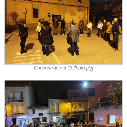
Concentració a Collbató [Aj]