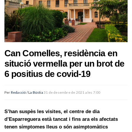
Can Comelles, residència en
situció vermella per un brot de
6 positius de covid-19
Per
Redacció / La Bústia
31 de desembre de 2021 a les 7:00
S’han suspès les visites, el centre de dia
d’Esparreguera està tancat i fins ara els afectats
tenen símptomes lleus o són asimptomàtics