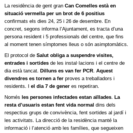
La residència de gent gran
Can Comelles està en
situació vermella per un brot de 6 positius
confirmats els dies 24, 25 i 26 de desembre. En
concret, segons informa l’Ajuntament, es tracta d’una
persona resident i 5 professionals del centre, que fins
al moment tenen símptomes lleus o són asimptomàtics.
El protocol de
Salut obliga a suspendre visites,
entrades i sortides
de les instal·lacions i el centre de
dia està tancat.
Dilluns es van fer PCR
.
Aquest
divendres es tornen a fer
proves a treballadors i
residents. I
el dia 7 de gener
es repetiran.
Només
les persones infectades estan aïllades
.
La
resta d’usuaris estan fent vida normal
dins dels
respectius grups de convivència, fent sortides al jardí i
les activitats. La direcció de la residència manté la
informació i l’atenció amb les famílies, que segueixen