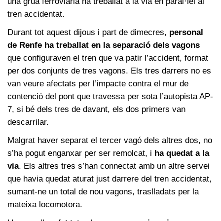
una grua ferroviària ha treballat a la via en paral·lel al
tren accidentat.
Durant tot aquest dijous i part de dimecres,
personal
de Renfe ha treballat en la separació dels vagons
que configuraven el tren que va patir l’accident, format
per dos conjunts de tres vagons. Els tres darrers no es
van veure afectats per l’impacte contra el mur de
contenció del pont que travessa per sota l’autopista AP-
7, si bé dels tres de davant, els dos primers van
descarrilar.
Malgrat haver separat el tercer vagó dels altres dos, no
s’ha pogut enganxar per ser remolcat, i
ha quedat a la
via
. Els altres tres s’han connectat amb un altre servei
que havia quedat aturat just darrere del tren accidentat,
sumant-ne un total de nou vagons, traslladats per la
mateixa locomotora.