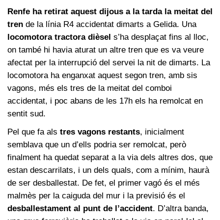
Renfe ha retirat aquest dijous a la tarda la meitat del
tren
de la línia R4 accidentat dimarts a Gelida. Una
locomotora tractora dièsel
s’ha desplaçat fins al lloc,
on també hi havia aturat un altre tren que es va veure
afectat per la interrupció del servei la nit de dimarts. La
locomotora ha enganxat aquest segon tren, amb sis
vagons, més els tres de la meitat del comboi
accidentat, i poc abans de les 17h els ha remolcat en
sentit sud.
Pel que fa als
tres vagons restants
, inicialment
semblava que un d’ells podria ser remolcat, però
finalment ha quedat separat a la via dels altres dos, que
estan descarrilats, i un dels quals, com a mínim, haurà
de ser desballestat. De fet, el primer vagó és el més
malmès per la caiguda del mur i la previsió és el
desballestament al punt de l’accident
. D’altra banda,