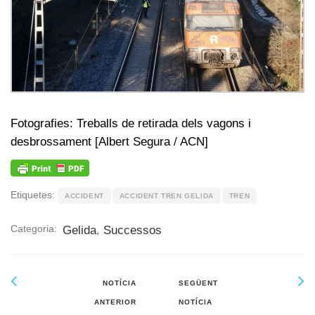
Fotografies: Treballs de retirada dels vagons i
desbrossament [Albert Segura / ACN]
Etiquetes:
ACCIDENT
ACCIDENT TREN GELIDA
TREN
Categoria:
Gelida
,
Successos
NOTÍCIA
SEGÜENT
ANTERIOR
NOTÍCIA