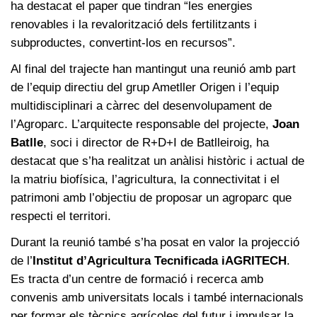
ha destacat el paper que tindran “les energies
renovables i la revalorització dels fertilitzants i
subproductes, convertint-los en recursos”.
Al final del trajecte han mantingut una reunió amb part
de l’equip directiu del grup Ametller Origen i l’equip
multidisciplinari a càrrec del desenvolupament de
l’Agroparc. L’arquitecte responsable del projecte,
Joan
Batlle
, soci i director de R+D+I de Batlleiroig, ha
destacat que s’ha realitzat un anàlisi històric i actual de
la matriu biofísica, l’agricultura, la connectivitat i el
patrimoni amb l’objectiu de proposar un agroparc que
respecti el territori.
Durant la reunió també s’ha posat en valor la projecció
de l’
Institut d’Agricultura Tecnificada iAGRITECH
.
Es tracta d’un centre de formació i recerca amb
convenis amb universitats locals i també internacionals
per formar els tècnics agrícoles del futur i impulsar la