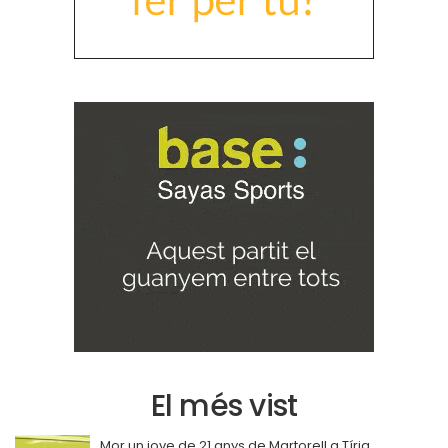
El més vist
Mor un jove de 21 anys de Martorell a Tírig