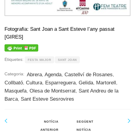
Fotografia: Sant Joan a Sant Esteve l’any passat
[GIRES]
Etiquetes:
FESTA MAJOR
SANT JOAN
Categoria:
Abrera
,
Agenda
,
Castellví de Rosanes
,
Collbató
,
Cultura
,
Esparreguera
,
Gelida
,
Martorell
,
Masquefa
,
Olesa de Montserrat
,
Sant Andreu de la
Barca
,
Sant Esteve Sesrovires
NOTÍCIA
SEGÜENT
ANTERIOR
NOTÍCIA