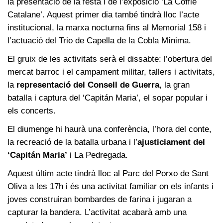
la presentació de la festa i de l’exposició ‘La Coffie
Catalane’. Aquest primer dia també tindrà lloc l’acte
institucional, la marxa nocturna fins al Memorial 158 i
l’actuació del Trio de Capella de la Cobla Mínima.
El gruix de les activitats serà el dissabte: l’obertura del
mercat barroc i el campament militar, tallers i activitats,
la
representació del Consell de Guerra
, la gran
batalla i captura del ‘Capitán Maria’, el sopar popular i
els concerts.
El diumenge hi haurà una conferència, l’hora del conte,
la recreació de la batalla urbana i l’
ajusticiament del
‘Capitán Maria’
i La Pedregada.
Aquest últim acte tindrà lloc al Parc del Porxo de Sant
Oliva a les 17h i és una activitat familiar on els infants i
joves construiran bombardes de farina i jugaran a
capturar la bandera. L’activitat acabarà amb una