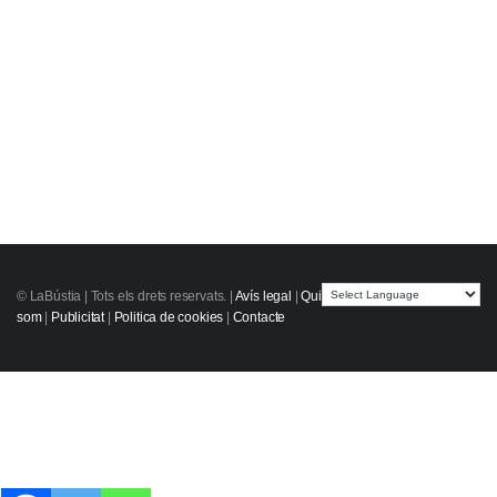
© LaBústia |
Tots els drets reservats.
|
Avís legal
|
Qui
som
|
Publicitat
|
Politica de cookies
|
Contacte