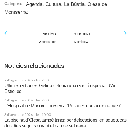
Categoria:
Agenda
,
Cultura
,
La Bústia
,
Olesa de
Montserrat
NOTÍCIA
SEGÜENT
ANTERIOR
NOTÍCIA
Notícies relacionades
7 d'agost de 2026 a les 7:00
Últimes entrades: Gelida celebra una edició especial d’Art i
Estrelles
4 d'agost de 2026 a les 7:00
L’Hospital de Martorell presenta ‘Petjades que acompanyen’
3 d'agost de 2026 a les 10:00
La piscina d’Olesa també tanca per defecacions, en aquest cas
dos dies seguits durant el cap de setmana