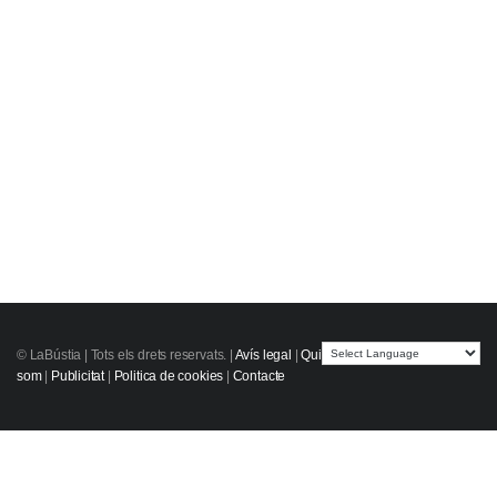
© LaBústia |
Tots els drets reservats.
|
Avís legal
|
Qui
som
|
Publicitat
|
Politica de cookies
|
Contacte