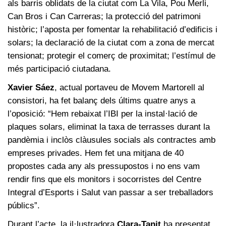
als barris oblidats de la ciutat com La Vila, Pou Merli,
Can Bros i Can Carreras; la protecció del patrimoni
històric; l’aposta per fomentar la rehabilitació d’edificis i
solars; la declaració de la ciutat com a zona de mercat
tensionat; protegir el comerç de proximitat; l’estímul de
més participació ciutadana.
Xavier Sáez
, actual portaveu de Movem Martorell al
consistori, ha fet balanç dels últims quatre anys a
l’oposició: “Hem rebaixat l’IBI per la instal·lació de
plaques solars, eliminat la taxa de terrasses durant la
pandèmia i inclòs clàusules socials als contractes amb
empreses privades. Hem fet una mitjana de 40
propostes cada any als pressupostos i no ens vam
rendir fins que els monitors i socorristes del Centre
Integral d’Esports i Salut van passar a ser treballadors
públics”.
Durant l’acte, la il·lustradora
Clara-Tanit
ha presentat