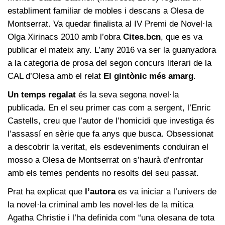
establiment familiar de mobles i descans a Olesa de
Montserrat. Va quedar finalista al IV Premi de Novel·la
Olga Xirinacs 2010 amb l’obra
Cites.bcn
, que es va
publicar el mateix any. L’any 2016 va ser la guanyadora
a la categoria de prosa del segon concurs literari de la
CAL d’Olesa amb el relat
El gintònic més amarg
.
Un temps regalat
és la seva segona novel·la
publicada. En el seu primer cas com a sergent, l’Enric
Castells, creu que l’autor de l’homicidi que investiga és
l’assassí en sèrie que fa anys que busca. Obsessionat
a descobrir la veritat, els esdeveniments conduiran el
mosso a Olesa de Montserrat on s’haurà d’enfrontar
amb els temes pendents no resolts del seu passat.
Prat ha explicat que
l’autora
es va iniciar a l’univers de
la novel·la criminal amb les novel·les de la mítica
Agatha Christie i l’ha definida com “una olesana de tota