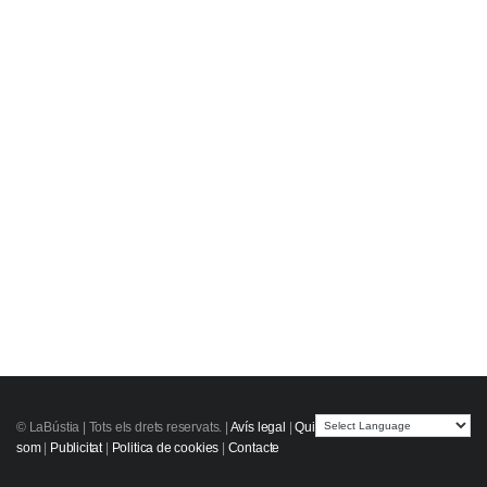
© LaBústia |
Tots els drets reservats.
|
Avís legal
|
Qui
som
|
Publicitat
|
Politica de cookies
|
Contacte