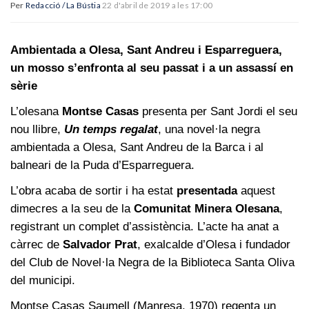
Per
Redacció / La Bústia
22 d'abril de 2019 a les 17:00
Ambientada a Olesa, Sant Andreu i Esparreguera,
un mosso s’enfronta al seu passat i a un assassí en
sèrie
L’olesana
Montse Casas
presenta per Sant Jordi el seu
nou llibre,
Un temps regalat
, una novel·la negra
ambientada a Olesa, Sant Andreu de la Barca i al
balneari de la Puda d’Esparreguera.
L’obra acaba de sortir i ha estat
presentada
aquest
dimecres a la seu de la
Comunitat Minera Olesana
,
registrant un complet d’assistència. L’acte ha anat a
càrrec de
Salvador Prat
, exalcalde d’Olesa i fundador
del Club de Novel·la Negra de la Biblioteca Santa Oliva
del municipi.
Montse Casas Saumell (Manresa, 1970) regenta un